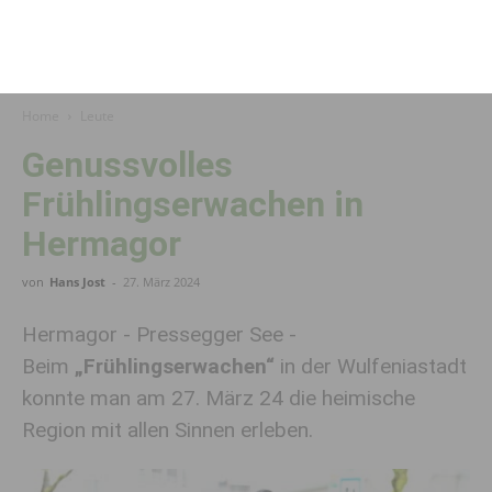
Home
Leute
Genussvolles
Frühlingserwachen in
Hermagor
von
Hans Jost
-
27. März 2024
Hermagor - Pressegger See -
Beim
„Frühlingserwachen“
in der Wulfeniastadt
konnte man am 27. März 24 die heimische
Region mit allen Sinnen erleben.