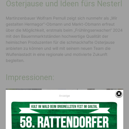
Osterjause und Ideen fürs Nesterl
Martinzenbauer Wolfram Pernull zeigt sich nunmehr als „Wir
gestalten Hermagor“-Obmann und Markt-Obmann erfreut
über die Möglichkeit, erstmals beim „Frühlingserwachen“ 2024
mit den Bauernmarktständen hochwertige Qualität der
heimischen Produzenten für die schmackhafte Osterjause
anbieten zu können und will mit seinem neuen Team die
Wulfeniastadt in eine regionale und motivierte Zukunft
begleiten.
Impressionen:
Anzeige