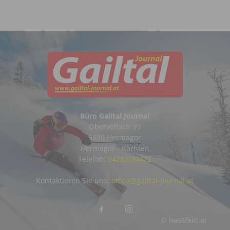
Büro Gailtal Journal
Obervellach 99
9620 Hermagor
Hermagor - Kärnten
Telefon:
04282/20472
Kontaktieren Sie uns:
office@gailtal-journal.at
© nassfeld.at