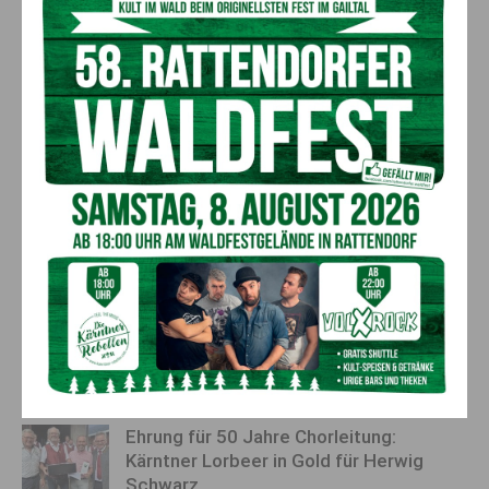
Ergebnisse scheinen die in dunkler Schokolade reichlich
enthaltenen Polyphenole zu sein. Diese haben antioxidative
und entzündungshemmende Eigenschaften.“ Ein Stück dunkle
Schokolade bewusst zu genießen, kann demnach nicht nur
eine wohltuende Gaumenfreude, sondern auch eine
gesundheitliche Unterstützung darstellen.
Vorheriger Artikel
Nächster Artikel
Trennst du deinen Bioabfall?
Gefärbte Ostereier im Check:
,,Wer’s nicht tut, wirft eine
Bodenhaltung dominiert, ein
wertvolle Ressource in den
Drittel der Eier stammen aus
Müll!”
Freilandhaltung
AKTUELLES
Ehrung für 50 Jahre Chorleitung:
Kärntner Lorbeer in Gold für Herwig
Schwarz