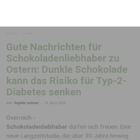
Home
Leute
Gute Nachrichten für
Schokoladenliebhaber zu
Ostern: Dunkle Schokolade
kann das Risiko für Typ-2-
Diabetes senken
von
Sophie Leitner
-
18. April 2025
Öserreich -
Schokoladenliebhaber
dürfen sich freuen: Eine
neue Langzeitstudie, die über 30 Jahre hinweg