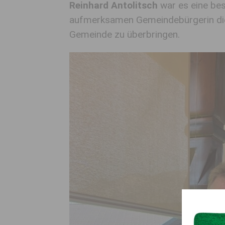
Reinhard Antolitsch
war es eine bes
aufmerksamen Gemeindebürgerin die
Gemeinde zu überbringen.