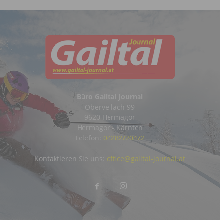
Büro Gailtal Journal
Obervellach 99
9620 Hermagor
Hermagor - Kärnten
Telefon:
04282/20472
Kontaktieren Sie uns:
office@gailtal-journal.at