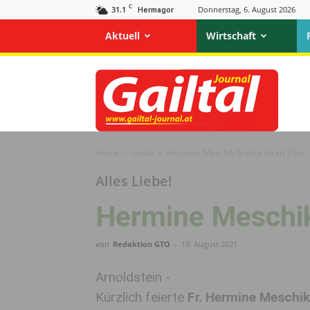
C
31.1
Donnerstag, 6. August 2026
Hermagor
Aktuell
Wirtschaft
Gailtal
Journal
Home
Leute
Hermine Meschik feierte ihren 95er
Alles Liebe!
Hermine Meschik 
von
Redaktion GTO
-
19. August 2021
Arnoldstein -
Kürzlich feierte
Fr. Hermine Meschik