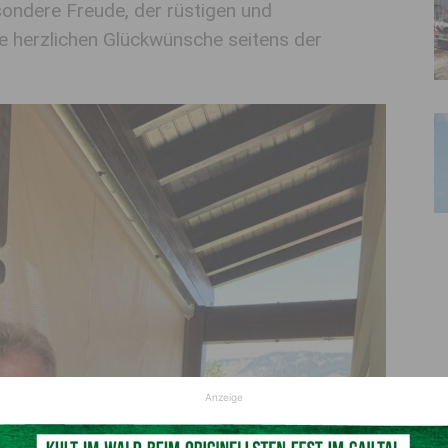
ondere Freude, der rüstigen und
 herzlichen Glückwünsche seitens der
Anzeige