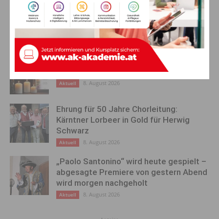
AKTUELLES
Ein langes Leben ging zu Ende: Anna
Stulier im 106. Lebensjahr verstorben
8. August 2026
Aktuell
Ehrung für 50 Jahre Chorleitung:
Kärntner Lorbeer in Gold für Herwig
Schwarz
8. August 2026
Aktuell
„Paolo Santonino“ wird heute gespielt –
abgesagte Premiere von gestern Abend
wird morgen nachgeholt
8. August 2026
Aktuell