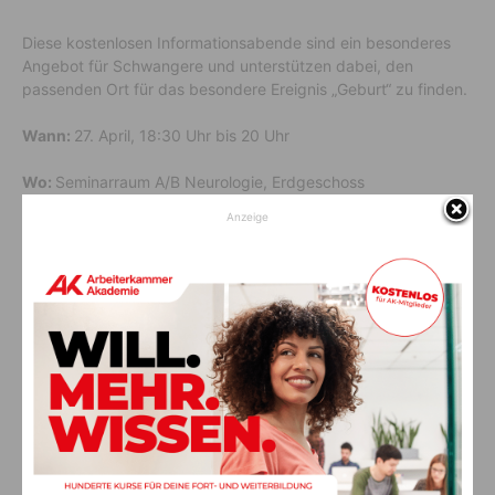
Diese kostenlosen Informationsabende sind ein besonderes
Angebot für Schwangere und unterstützen dabei, den
passenden Ort für das besondere Ereignis „Geburt“ zu finden.
Wann:
27. April, 18:30 Uhr bis 20 Uhr
Wo:
Seminarraum A/B Neurologie, Erdgeschoss
Anzeige
Bitte beachten Sie die FFP2-Maskenpflicht und die
Hygienemaßnahmen im LKH Villach. Weitere Informationen
finden Sie auf der Homepage der Abteilung für Gynäkologie
und Geburtshilfe:
Informationsabend für werdende Eltern (lkh-
vil.or.at)
Vorheriger Artikel
Nächster Artikel
Team Kärnten/Köfer: Uni-
Die tirol kliniken gehen neue
Klinikum-Pläne lenken von
Wege im Recycling von Einmal-
realen Problemen im
OP-Geräten
Gesundheitsbereich ab