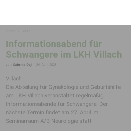
Home
Leute
Informationsabend für
Schwangere im LKH Villach
von
Sabrina Dej
-
24. April 2023
Villach -
Die Abteilung für Gynäkologie und Geburtshilfe
am LKH Villach veranstaltet regelmäßig
Informationsabende für Schwangere. Der
nächste Termin findet am 27. April im
Seminarraum A/B Neurologie statt.