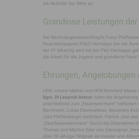
die Aktivität der Wehr an.
Grandiose Leistungen de
Der Bezirksjugendbeauftragte Franz Pfaffenber
Feuerwehrjugend (FWJ) Hermagor bei der Bund
der FF Mitschig wird bei der FWJ Hermagor g
die Arbeit für die Jugend und gratulierte Fra
Ehrungen, Angelobungen 
HFM Johann Mathei und HFM Bernhard Mayer wur
Bgm. DI Leopold Astner
nahm die Angelobung 
anschließend zum „Feuerwehrmann“ befördert
Bachmann, Lukas Ebenwaldner, Alexandra Enzi,
Julia Pfaffenberger befördert. Patrick Jost und
„Oberfeuerwehrmann“. Durch die Übernahme der T
Thomas und Martina Eder den Dienstgrad „Verwa
über 20-jährige Tätigkeit als Kassier und Altka