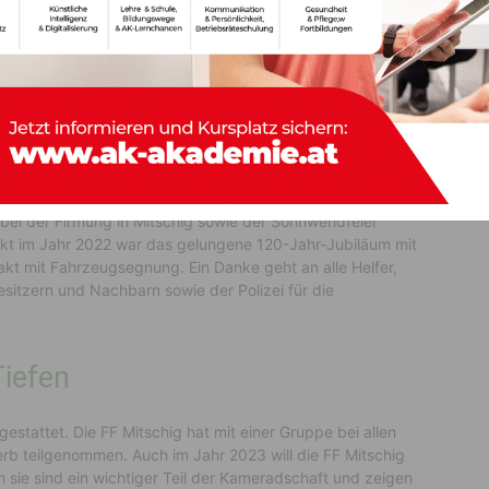
minar „Vorbeugender Brandschutz“. Franz Pfaffenberger
t. Kommandant Bachmann dankte für die
ungen und Bewerbe
itschig auch gerne zu Veranstaltungen anderer
ngen, einer TS-Segnung und dem 120-Jahr-Jubiläum der
bei der Firmung in Mitschig sowie der Sonnwendfeier
kt im Jahr 2022 war das gelungene 120-Jahr-Jubiläum mit
akt mit Fahrzeugsegnung. Ein Danke geht an alle Helfer,
itzern und Nachbarn sowie der Polizei für die
iefen
stattet. Die FF Mitschig hat mit einer Gruppe bei allen
 teilgenommen. Auch im Jahr 2023 will die FF Mitschig
 sie sind ein wichtiger Teil der Kameradschaft und zeigen