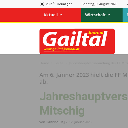
C
23.2
Sonntag, 9. August 2026
Hermagor
Aktuell
Wirtschaft
Gailtal
Journal
Home
Leute
Jahreshauptversammlung der FF Mits
Am 6. Jänner 2023 hielt die FF
ab.
Jahreshauptver
Mitschig
von
Sabrina Dej
-
12. Januar 2023