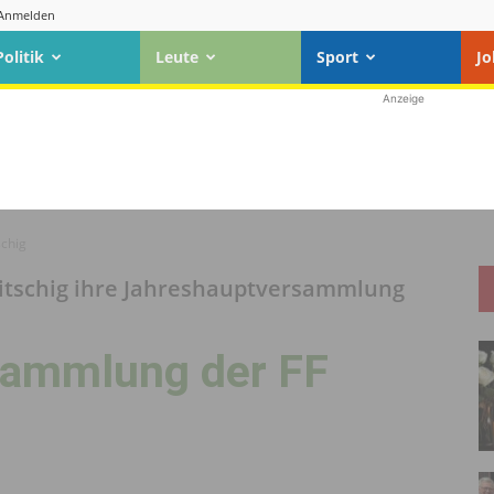
Anmelden
Politik
Leute
Sport
Jo
Anzeige
chig
 Mitschig ihre Jahreshauptversammlung
sammlung der FF