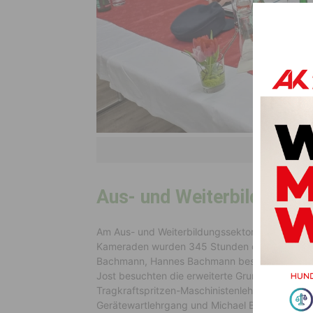
Aus- und Weiterbildung
Am Aus- und Weiterbildungssektor hat die FF Mi
Kameraden wurden 345 Stunden dafür aufgewe
Bachmann, Hannes Bachmann besuchten die Gru
Jost besuchten die erweiterte Grundausbildun
Tragkraftspritzen-Maschinistenlehrgang, Chri
Gerätewartlehrgang und Michael Bischof das K