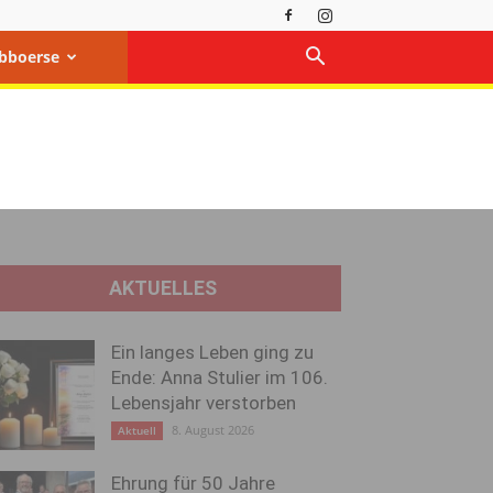
bboerse
AKTUELLES
Ein langes Leben ging zu
Ende: Anna Stulier im 106.
Lebensjahr verstorben
8. August 2026
Aktuell
Ehrung für 50 Jahre