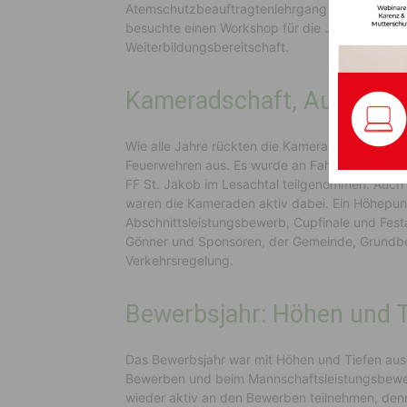
Atemschutzbeauftragtenlehrgang sowie das Se
besuchte einen Workshop für die Jugendarbei
Weiterbildungsbereitschaft.
Kameradschaft, Ausrück
Wie alle Jahre rückten die Kameraden der FF M
Feuerwehren aus. Es wurde an Fahrzeugsegnu
FF St. Jakob im Lesachtal teilgenommen. Auch 
waren die Kameraden aktiv dabei. Ein Höhepun
Abschnittsleistungsbewerb, Cupfinale und Fest
Gönner und Sponsoren, der Gemeinde, Grundbes
Verkehrsregelung.
Bewerbsjahr: Höhen und T
Das Bewerbsjahr war mit Höhen und Tiefen ausge
Bewerben und beim Mannschaftsleistungsbewerb
wieder aktiv an den Bewerben teilnehmen, denn