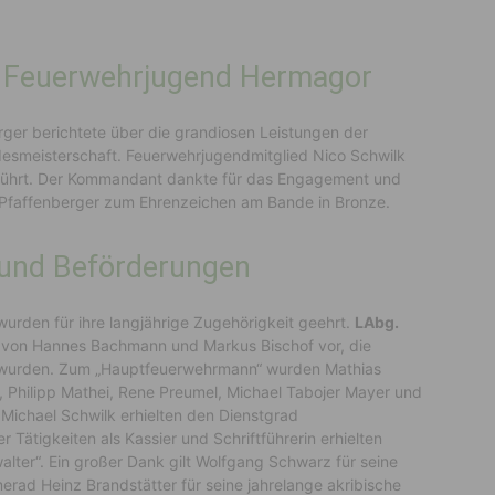
r Feuerwehrjugend Hermagor
ger berichtete über die grandiosen Leistungen der
esmeisterschaft. Feuerwehrjugendmitglied Nico Schwilk
eführt. Der Kommandant dankte für das Engagement und
nz Pfaffenberger zum Ehrenzeichen am Bande in Bronze.
und Beförderungen
den für ihre langjährige Zugehörigkeit geehrt.
LAbg.
von Hannes Bachmann und Markus Bischof vor, die
 wurden. Zum „Hauptfeuerwehrmann“ wurden Mathias
 Philipp Mathei, Rene Preumel, Michael Tabojer Mayer und
 Michael Schwilk erhielten den Dienstgrad
ätigkeiten als Kassier und Schriftführerin erhielten
lter“. Ein großer Dank gilt Wolfgang Schwarz für seine
merad Heinz Brandstätter für seine jahrelange akribische