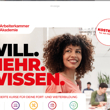
Anzeige
(c) FF Mitschig
tschig viel Erfreuliches zu verzeichnen. Von den
ndet. Markus Bischof, Christoph Bachmann, Samuel
ndausbildung im Bezirk. Michael Schwilk und Patrick
g in der Landesfeuerwehrschule, Mathias Bachmann den
stof Bachmann den Hauptmaschinisten- und
ommandantenseminar, den Einsatzleiterlehrgang, den