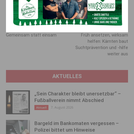
Unterstützung weit mehr als Freizeitspaß. Wir danken von
Herzen für diese jahrelange wertvolle Partnerschaft.“
Vorheriger Artikel
Nächster Artikel
Gemeinsam statt einsam
Früh ansetzen, wirksam
helfen: Kärnten baut
Suchtprävention und -hilfe
weiter aus
AKTUELLES
„Sein Charakter bleibt unersetzbar“ –
Fußballverein nimmt Abschied
7. August 2026
Aktuell
Bargeld im Bankomaten vergessen –
Polizei bittet um Hinweise