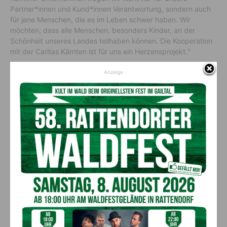
Partner*innen und Kund*innen Verantwortung, sondern auch
für jene Menschen, die es im Leben schwer haben. Wir
möchten, dass alle Menschen, besonders Kinder, an der
Schönheit unseres Landes teilhaben können. Die Kooperation
mit der Caritas Kärnten ist für uns ein Herzensprojekt.“
Anzeige
Ein Beitrag zu Würde und
Gemeinschaft
Soziale Teilhabe ist ein grundlegendes Bedürfnis, das
Menschen stärkt und Gemeinschaft fördert. Gerade Ausflüge
und Freizeitaktivitäten schaffen jene Erlebnisse, die Familien
zusammenbringen, Kindern neue Perspektiven eröffnen und
das Gefühl vermitteln, dazuzugehören. Caritasdirektor
Ernst
Sandriesser
betont die Bedeutung dieses Engagements: „Die
Unterstützung durch die Kärnten Card schenkt nicht nur
Eintritt in Ausflugsziele. Sie schenkt auch Hoffnung,
Anerkennung und Teilhabe. In einer Zeit, in der so viele
Familien um das Alltägliche ringen, bedeutet diese