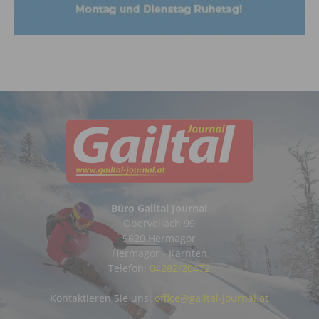
Büro Gailtal Journal
Obervellach 99
9620 Hermagor
Hermagor - Kärnten
Telefon:
04282/20472
Kontaktieren Sie uns:
office@gailtal-journal.at