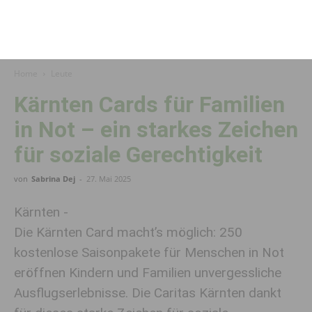
Home
Leute
Kärnten Cards für Familien
in Not – ein starkes Zeichen
für soziale Gerechtigkeit
von
Sabrina Dej
-
27. Mai 2025
Kärnten -
Die Kärnten Card macht’s möglich: 250
kostenlose Saisonpakete für Menschen in Not
eröffnen Kindern und Familien unvergessliche
Ausflugserlebnisse. Die Caritas Kärnten dankt