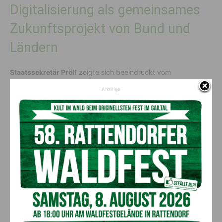
Digitalisierung als gemeinsames
Zukunftsprojekt von Bund und
Ländern
Staatssekretär Pröll
zeigte sich beeindruckt vom
Innovationsgeist Kärntens
: „Eine moderne, digitale
Anzeige
Verwaltung ist ein entscheidender Faktor für die Attraktivität
eines Wirtschaftsstandorts. Mein Ziel ist es, die öffentliche
Verwaltung durch die
Nutzung von KI
zu entlasten. So
steigern wir die Produktivität und reagieren auf kommende
demografische Herausforderungen. Kärnten beweist mit
KärntenGPT
und der strukturierten Digitalisierungsstrategie,
dass moderne Verwaltung mehr sein kann als Akten
digitalisieren. Hier wird Digitalisierung als echter Mehrwert für
Gesellschaft und Verwaltung verstanden – das ist genau der
Weg, den wir auch auf Bundesebene fördern wollen.“
Landeshauptmann Kaiser
sicherte dem Staatssekretär die
volle Kooperationsbereitschaft
Kärntens zu und betonte:
„Nur wenn wir als Bund, Länder und Gemeinden gemeinsam