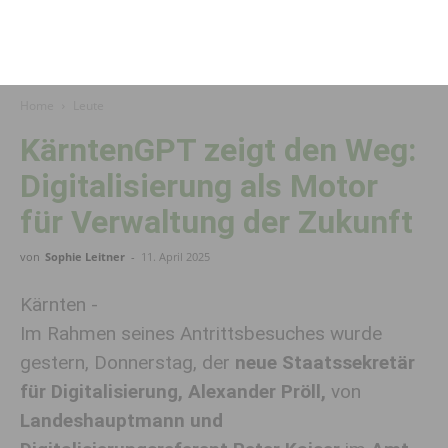
Home
Leute
KärntenGPT zeigt den Weg:
Digitalisierung als Motor
für Verwaltung der Zukunft
von
Sophie Leitner
-
11. April 2025
Kärnten -
Im Rahmen seines Antrittsbesuches wurde
gestern, Donnerstag, der
neue Staatssekretär
für Digitalisierung, Alexander Pröll,
von
Landeshauptmann und