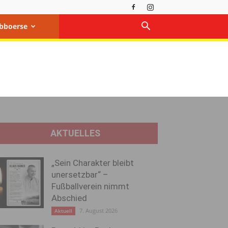
bboerse
AKTUELLES
„Sein Charakter bleibt
unersetzbar“ –
Fußballverein nimmt
Abschied
7. August 2026
Aktuell