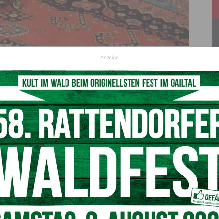
© LPD Kärnten/Wajand
Anzeige
phenschutzreferenten LR
Daniel Fellner
im Beisein des
 Matschek
und von Landtagsabgeordnetem
Hannes Mak
.
m die Sicherheit der Kärntner Bevölkerung verdient
n seiner Ansprache hervorhob.
re Menschen einzusetzen, euch in Gefahr zu begeben, die
eser Einsätze auf euch zu nehmen, gebührt der größte
 Kärntner Bevölkerung, Danke‘“, so
Fellner
.
s