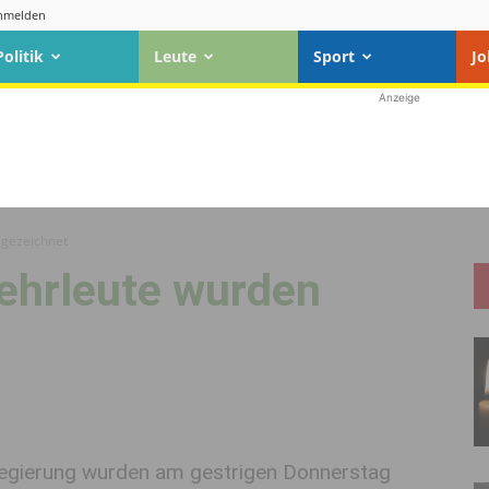
nmelden
Politik
Leute
Sport
Jo
Anzeige
sgezeichnet
ehrleute wurden
regierung wurden am gestrigen Donnerstag