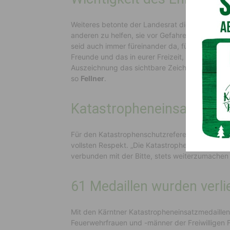
Weiteres betonte der Landesrat die Wichtigkeit d
anderen zu helfen, sie vor Gefahren zu schütz
seid auch immer füreinander da, für eure Kam
Freunde und das in eurer Freizeit, das soll heut
Auszeichnung das sichtbare Zeichen für unsere
so
Fellner
.
Katastropheneinsatz ist di
Für den Katastrophenschutzreferenten ist der Ka
vollsten Respekt. „Die Katastropheneinsatzmeda
verbunden mit der Bitte, stets weiterzumachen 
61 Medaillen wurden verl
Mit den Kärntner Katastropheneinsatzmedaillen
Feuerwehrfrauen und -männer der Freiwilligen Fe