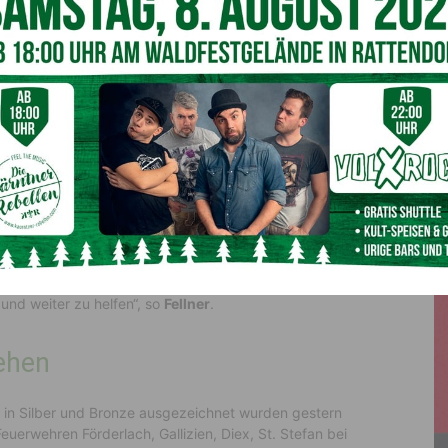
es Ehrenamts. „Ihr seid nicht nur in täglicher Bereitschaft,
en und auch ihr Hab und Gut vor Schäden zu bewahren. Ihr
eradinnen und Kameraden, für eure Mitmenschen und
e keine Selbstverständlichkeit sein. Heute soll diese
n Dank sein – der Dank für eure Mühen und euren Einsatz“,
e „Königsdisziplin“
tastropheneinsatz die „Königsdisziplin“, er verdiene
ille ist unser Zeichen der Wertschätzung und sie ist
und weiter zu helfen“, so
Fellner
.
iehen
 in Silber und Bronze ausgezeichnet wurden gestern
uerwehren Förderlach, Gallizien, Diex, St. Stefan bei