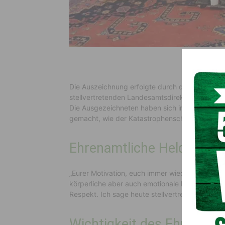
Die Auszeichnung erfolgte durch den Katastro
stellvertretenden Landesamtsdirektors
Markus
Die Ausgezeichneten haben sich in Einsätzen u
gemacht, wie der Katastrophenschutzreferent i
Ehrenamtliche Helden
„Eurer Motivation, euch immer wieder für ande
körperliche aber auch emotionale Belastung di
Respekt. Ich sage heute stellvertretend für die
Wichtigkeit des Ehrenamt