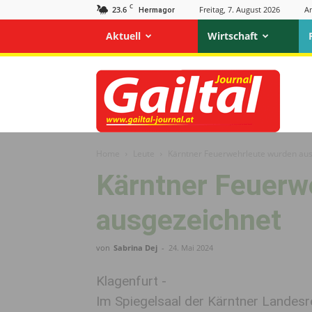
C
23.6
Freitag, 7. August 2026
A
Hermagor
Aktuell
Wirtschaft
Gailtal
Journal
Home
Leute
Kärntner Feuerwehrleute wurden au
Kärntner Feuerw
ausgezeichnet
von
Sabrina Dej
-
24. Mai 2024
Klagenfurt -
Im Spiegelsaal der Kärntner Landes