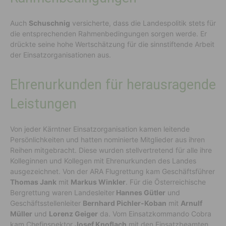
Auch
Schuschnig
versicherte, dass die Landespolitik stets für
die entsprechenden Rahmenbedingungen sorgen werde. Er
drückte seine hohe Wertschätzung für die sinnstiftende Arbeit
der Einsatzorganisationen aus.
Ehrenurkunden für herausragende
Leistungen
Von jeder Kärntner Einsatzorganisation kamen leitende
Persönlichkeiten und hatten nominierte Mitglieder aus ihren
Reihen mitgebracht. Diese wurden stellvertretend für alle ihre
Kolleginnen und Kollegen mit Ehrenurkunden des Landes
ausgezeichnet. Von der ARA Flugrettung kam Geschäftsführer
Thomas Jank
mit
Markus Winkler
. Für die Österreichische
Bergrettung waren Landesleiter
Hannes Gütler
und
Geschäftsstellenleiter
Bernhard Pichler-Koban
mit
Arnulf
Müller
und
Lorenz Geiger
da. Vom Einsatzkommando Cobra
kam Chefinspektor
Josef Knoflach
mit den Einsatzbeamten