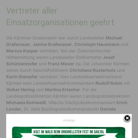
Vertreter aller
Einsatzorganisationen geehrt
Die Kärntner Grubenwehr war durch Landesleiter
Michael
Grafenauer
,
Janine Grafenauer
,
Christoph Hausmann
und
Marcus Kasper
vertreten. Von der Österreichischen
Höhlenrettung waren Landesleiter-Stellvertreter
Josef
Schützenhofer
und
Franz Moser
da. Die Johanniter Kärnten
waren durch Geschäftsführerin
Christiane Rusterholz
und
Karin Stampfer
vertreten. Vom Landesfeuerwehrverband
Kärnten kam Landesfeuerwehrkommandant
Rudolf Robin
mit
Volker Hering
und
Martina Erlacher
. Für die
Landespolizeidirektion Kärnten waren Landespolizeidirektorin
Michaela Kohlweiß
, Villachs Stadtpolizeikommandant
Erich
Londer
, St. Veits Bezirkspolizeikommandantin
Daniela
Puffing
sowie die Beamten
Alexander Stecher
und
Ewald
Anzeige
Schlowak
anwesend.