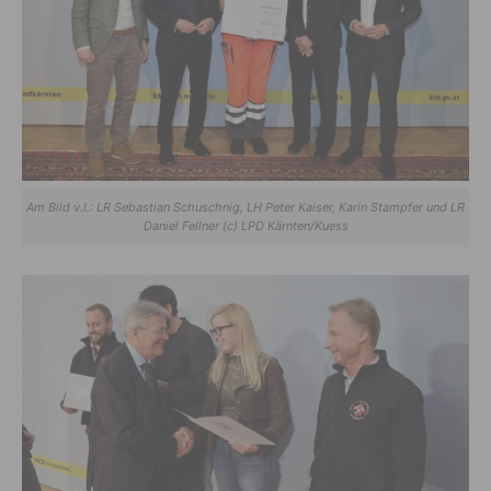
Am Bild v.l.: LR Sebastian Schuschnig, LH Peter Kaiser, Karin Stampfer und LR
Daniel Fellner (c) LPD Kärnten/Kuess