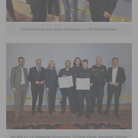
LH Peter Kaiser und Janine Grafenauer (c) LPD Kärnten/Kuess
Am Bild v.l.: LR Sebastian Schuschnig, LH Peter Kaiser, Alexander Stecher,