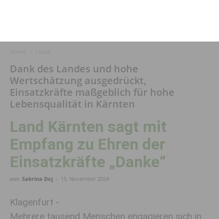
Home
Leute
Dank des Landes und hohe
Wertschätzung ausgedrückt,
Einsatzkräfte maßgeblich für hohe
Lebensqualität in Kärnten
Land Kärnten sagt mit
Empfang zu Ehren der
Einsatzkräfte „Danke“
von
Sabrina Dej
-
15. November 2024
Klagenfurt -
Mehrere tausend Menschen engagieren sich in