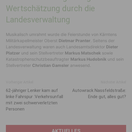
Wertschätzung durch die
Landesverwaltung
Musikalisch umrahmt wurde die Feierstunde von Kärntens
Militärkapellmeister Oberst
Dietmar Pranter
. Seitens der
Landesverwaltung waren auch Landesamtsdirektor
Dieter
Platzer
und sein Stellvertreter
Markus Matschek
sowie
Katastrophenschutzbeauftragter
Markus Hudobnik
und sein
Stellvertreter
Christian Gamsler
anwesend.
Vorheriger Artikel
Nächster Artikel
62-jähriger Lenker kam auf
Autowrack Nassfeldstraße:
linke Fahrspur :Verkehrsunfall
Ende gut, alles gut?
mit zwei schwerverletzten
Personen
AKTUELLES