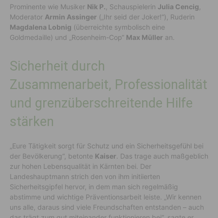
Prominente wie Musiker
Nik P.
, Schauspielerin
Julia Cencig
,
Moderator
Armin Assinger
(„Ihr seid der Joker!“), Ruderin
Magdalena Lobnig
(überreichte symbolisch eine
Goldmedaille) und „Rosenheim-Cop“
Max Müller
an.
Sicherheit durch
Zusammenarbeit, Professionalität
und grenzüberschreitende Hilfe
stärken
„Eure Tätigkeit sorgt für Schutz und ein Sicherheitsgefühl bei
der Bevölkerung“, betonte
Kaiser
. Das trage auch maßgeblich
zur hohen Lebensqualität in Kärnten bei. Der
Landeshauptmann strich den von ihm initiierten
Sicherheitsgipfel hervor, in dem man sich regelmäßig
abstimme und wichtige Präventionsarbeit leiste. „Wir kennen
uns alle, daraus sind viele Freundschaften entstanden – auch
das trägt zum gut miteinander funktionieren bei“, sagte er.