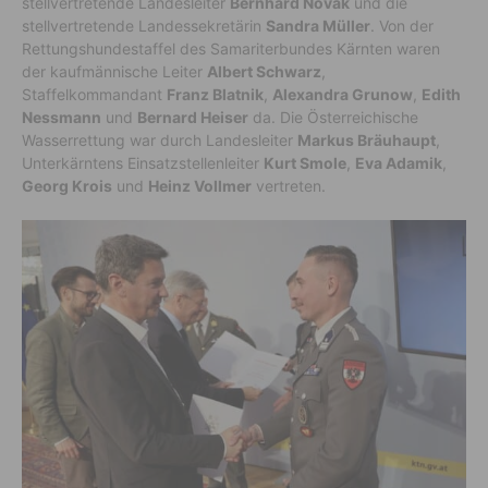
stellvertretende Landesleiter
Bernhard Novak
und die
stellvertretende Landessekretärin
Sandra Müller
. Von der
Rettungshundestaffel des Samariterbundes Kärnten waren
der kaufmännische Leiter
Albert Schwarz
,
Staffelkommandant
Franz Blatnik
,
Alexandra Grunow
,
Edith
Nessmann
und
Bernard Heiser
da. Die Österreichische
Wasserrettung war durch Landesleiter
Markus Bräuhaupt
,
Unterkärntens Einsatzstellenleiter
Kurt Smole
,
Eva Adamik
,
Georg Krois
und
Heinz Vollmer
vertreten.