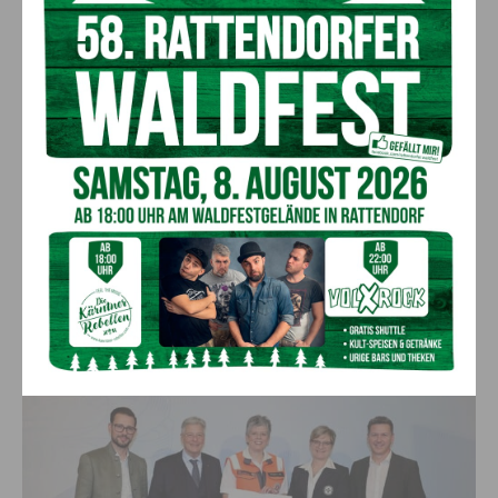
Am Bild v.l.: LR Sebastian Schuschnig, LH Peter Kaiser, Josef Schuetzenhofer,
Franz Moser und LR Daniel Fellner (c) LPD Kärnten/Kuess