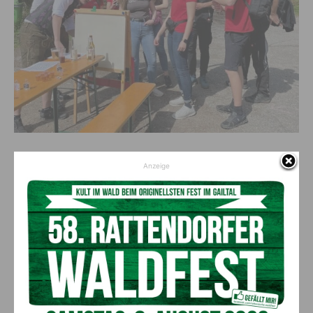
Anzeige
Vorheriger Artikel
Nächster Artikel
Bundesbäuerinnen tagten in
Gratulation zum 100er
Kärnten
AKTUELLES