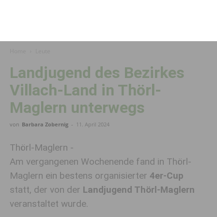
Home
Leute
Landjugend des Bezirkes
Villach-Land in Thörl-
Maglern unterwegs
von
Barbara Zobernig
-
11. April 2024
Thörl-Maglern -
Am vergangenen Wochenende fand in Thörl-
Maglern ein bestens organisierter
4er-Cup
statt, der von der
Landjugend Thörl-Maglern
veranstaltet wurde.