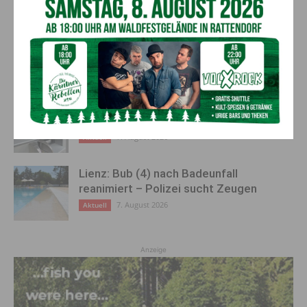
„Sein Charakter bleibt unersetzbar“ –
Fußballverein nimmt Abschied
7. August 2026
Aktuell
Bargeld im Bankomaten vergessen –
Polizei bittet um Hinweise
7. August 2026
Aktuell
Lienz: Bub (4) nach Badeunfall
reanimiert – Polizei sucht Zeugen
7. August 2026
Aktuell
Anzeige