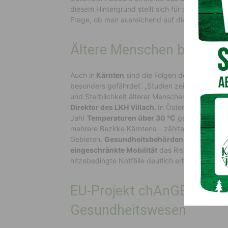
diesem Hintergrund stellt sich für den
europäis
Frage, ob man ausreichend auf die Auswirkunge
Ältere Menschen besonde
Auch in
Kärnten
sind die Folgen des Klimawand
besonders gefährdet. „Studien zeigen, dass die
und Sterblichkeit älterer Menschen deutlich erhö
Direktor des LKH Villach.
In Österreich wurde
Jahr
Temperaturen über 30 °C
gemessen. Regi
mehrere Bezirke Kärntens – zählten 2024 laut
H
Gebieten.
Gesundheitsbehörden
weisen zudem
eingeschränkte Mobilität
das Risiko für Herz
hitzebedingte Notfälle deutlich erhöhen.
EU-Projekt chAnGE stärk
Gesundheitswesen