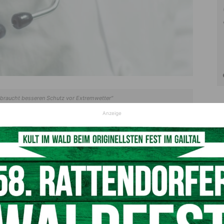
 braucht besseren Schutz vor Extremwetter"
© Symbolfoto Pixabay
Anzeige
für die Gesundheitsversorgung
C ü
ber dem vorindustriellen Niveau der
fünftwärmste
hzeitig kam es in Europa zu außergewöhnlichen
ivers“
führten zu Rekordniederschlägen und
ere in
Frankreich, Spanien und Portugal,
aber auch in
eis die drittniedrigste Ausdehnung für einen Februar. Vor