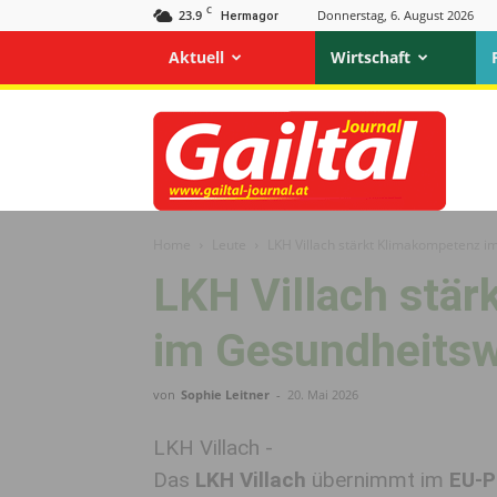
C
23.9
Donnerstag, 6. August 2026
Hermagor
Aktuell
Wirtschaft
Gailtal
Journal
Home
Leute
LKH Villach stärkt Klimakompetenz 
LKH Villach stä
im Gesundheits
von
Sophie Leitner
-
20. Mai 2026
LKH Villach -
Das
LKH Villach
übernimmt im
EU-P