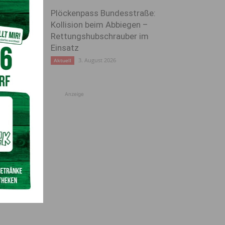
Plöckenpass Bundesstraße:
Kollision beim Abbiegen –
Rettungshubschrauber im
Einsatz
3. August 2026
Aktuell
Anzeige