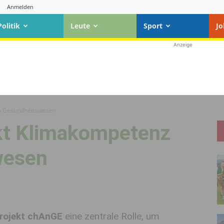
Anmelden
Politik
Leute
Sport
Jo
Anzeige
im Gesundheitswesen
rkt Klimakompetenz
wesen
rojekt chAnGE
eine zentrale Rolle, um