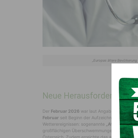
„Europas ältere Bevölkerung
Neue Herausforderungen 
Der
Februar 2026
war laut Angaben mit
1,49 °
Februar
seit Beginn der Aufzeichnungen. Gleic
Wetterereignissen: sogenannte
„Atmospheric R
großflächigen Überschwemmungen, insbesond
Österreich. Zudem erreichte das arktische Meer