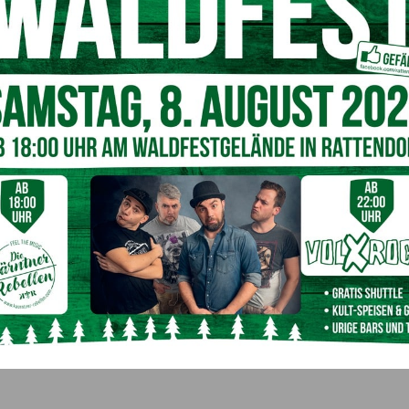
chen Gesundheits- und Sozialsektor
zunehmend die
n von Extremwetter vorbereitet ist.
rs gefährdet
els spürbar. Besonders
ältere Menschen
gelten als
 steigende Zahl an Hitzetagen die Krankheitsanfälligkeit
ht“, erklärt
Dr. Wolfgang Deutz, Kaufmännischer
n in den vergangenen Jahren an mehr als 30 Tagen pro
onen mit hohem Anteil älterer Bevölkerung – darunter
itzebelastungsindex
zu den am stärksten betroffenen
 darauf hin, dass
Hitze, hohe Luftfeuchtigkeit
und
-Kreislauf-Erkrankungen, Atemwegserkrankungen und
t Klimakompetenz im