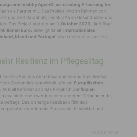
ange and healthy AgeinG: co-creating E-learning for
llach als Partner mit. Das Projekt wird im Rahmen von
ert und zielt darauf ab, Fachkräfte im Gesundheits- und
ten. Das Projekt startete am
1. Oktober 2023,
läuft über
 Millionen Euro.
Beteiligt ist ein
internationales
enland, Irland und Portugal
sowie mehrere assoziierte
hr Resilienz im Pflegealltag
 Fachkräften aus dem Gesundheits- und Sozialwesen
icro-Credentials) entwickelt, die am
Europäischen
 Aktuell befindet sich das Projekt in der
finalen
n evaluiert, dazu werden unter anderem Teilnehmende,
 befragt. Das bisherige Feedback fällt laut
rvorgehoben werden die Praxisnähe, Flexibilität und
Nächster Artikel