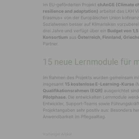
Im EU-geförderten Projekt
chAnGE (Climate ch
resilience and adaptation)
arbeitet das LKH Vi
Erasmus+ von der Europäischen Union kofinanzi
Sozialwesen besser auf Klimarisiken vorzuberei
drei Jahre und verfügt über ein
Budget von 1,5
Konsortium
aus
Österreich, Finnland, Griech
Partner.
15 neue Lernmodule für me
Im Rahmen des Projekts wurden gemeinsam mit
insgesamt
15 kostenlose E-Learning-Kurse
(M
Qualifikationsrahmen (EQR)
ausgerichtet sind.
Pilotphase.
Die entwickelten Lernmodule werde
Entwickler, Support-Teams sowie Führungskräfte
Projektangaben sehr positiv aus: Besonders he
Anwendbarkeit im Pflegealltag.
Vorheriger Artikel