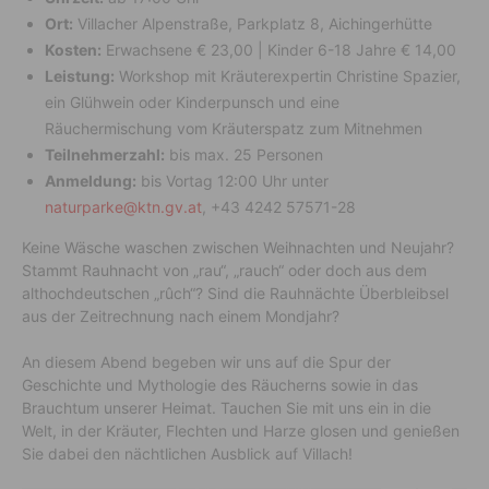
Ort:
Villacher Alpenstraße, Parkplatz 8, Aichingerhütte
Kosten:
Erwachsene € 23,00 | Kinder 6-18 Jahre € 14,00
Leistung:
Workshop mit Kräuterexpertin Christine Spazier,
ein Glühwein oder Kinderpunsch und eine
Räuchermischung vom Kräuterspatz zum Mitnehmen
Teilnehmerzahl:
bis max. 25 Personen
Anmeldung:
bis Vortag 12:00 Uhr unter
naturparke@ktn.gv.at
, +43 4242 57571-28
Keine Wäsche waschen zwischen Weihnachten und Neujahr?
Stammt Rauhnacht von „rau“, „rauch“ oder doch aus dem
althochdeutschen „rûch“? Sind die Rauhnächte Überbleibsel
aus der Zeitrechnung nach einem Mondjahr?
An diesem Abend begeben wir uns auf die Spur der
Geschichte und Mythologie des Räucherns sowie in das
Brauchtum unserer Heimat. Tauchen Sie mit uns ein in die
Welt, in der Kräuter, Flechten und Harze glosen und genießen
Sie dabei den nächtlichen Ausblick auf Villach!