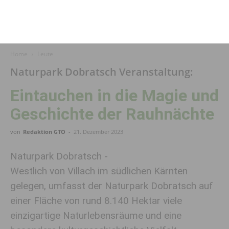
Home
Leute
Naturpark Dobratsch Veranstaltung:
Eintauchen in die Magie und
Geschichte der Rauhnächte
von
Redaktion GTO
-
21. Dezember 2023
Naturpark Dobratsch -
Westlich von Villach im südlichen Kärnten
gelegen, umfasst der Naturpark Dobratsch auf
einer Fläche von rund 8.140 Hektar viele
einzigartige Naturlebensräume und eine