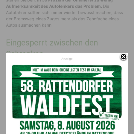
Aufmerksamkeit des Autolenkers das Problem.
Die
Autofahrer sollten sich immer wieder bewusst machen, dass
der Bremsweg eines Zuges mehr als das Zehnfache eines
Autos ausmachen kann.
Eingesperrt zwischen den
Schranken
Anzeige
Halten Autofahrer die Straßenverkehrsregeln ein, kann es an
mit Schranken gesicherten Kreuzungen zu keinen
gefährlichen Situationen kommen. Sollte man aber dennoch
eingesperrt werden
, ist die einzige richtige Reaktion: Gas
geben. Die Schrankenbäume sind so konstruiert, dass sie
beim Durchfahren nachgeben.
Wichtig: Nach dem
Durchfahren des Schrankens muss der Schaden der Polizei
(und der Kfz-Versicherung) gemeldet werden.
Maßnahmenbündel für mehr Sicherheit