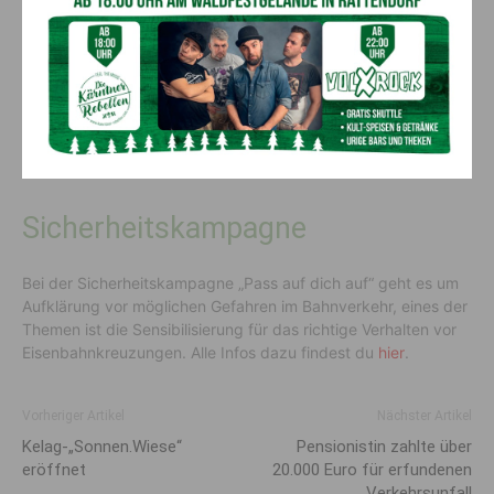
die Auflassung von Eisenbahnkreuzungen
die technische Sicherung von Eisenbahnkreuzungen
die Sensibilisierung vor den möglichen Gefahren
Rotlichtüberwachung – Überwachung der Beachtung des
Rotlichtes von Lichtzeichenanlagen durch
Straßenverkehrsteilnehmer an Eisenbahnkreuzungen
Sicherheitskampagne
Bei der Sicherheitskampagne „Pass auf dich auf“ geht es um
Aufklärung vor möglichen Gefahren im Bahnverkehr, eines der
Themen ist die Sensibilisierung für das richtige Verhalten vor
Eisenbahnkreuzungen. Alle Infos dazu findest du
hier
.
Vorheriger Artikel
Nächster Artikel
Kelag-„Sonnen.Wiese“
Pensionistin zahlte über
eröffnet
20.000 Euro für erfundenen
Verkehrsunfall