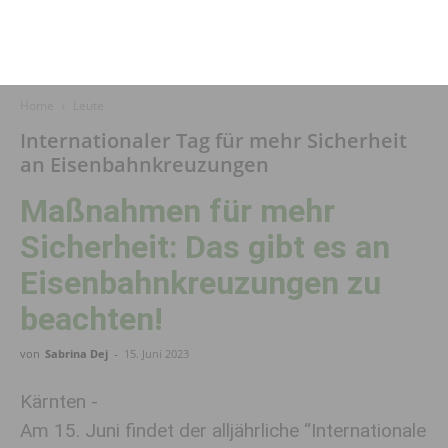
Home
Leute
Internationaler Tag für mehr Sicherheit
an Eisenbahnkreuzungen
Maßnahmen für mehr
Sicherheit: Das gibt es an
Eisenbahn­kreuzungen zu
beachten!
von
Sabrina Dej
-
15. Juni 2023
Kärnten -
Am 15. Juni findet der alljährliche “Internationale