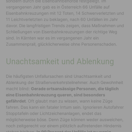
sondern durch die Eisenbahnbehörde festgelegt. Im
vergangenen Jahr gab es in Österreich 66 Unfälle auf
Eisenbahnkreuzungen mit 12 Toten, 14 Schwerverletzten und
11 Leichtverletzten zu beklagen, nach 60 Unfällen im Jahr
davor. Die langfristigen Trends zeigen, dass Maßnahmen und
Schließungen von Eisenbahnkreuzungen der richtige Weg
sind. In Kärnten war es im vergangenen Jahr ein
Zusammenprall, glücklicherweise ohne Personenschaden.
Unachtsamkeit und Ablenkung
Die häufigsten Unfallursachen sind Unachtsamkeit und
Ablenkung der Straßenverkehrsteilnehmer. Auch Gewohnheit
macht blind:
Gerade ortsansässige Personen, die täglich
eine Eisenbahnkreuzung queren, sind besonders
gefährdet
. Oft glaubt man zu wissen, wann keine Züge
fahren. Das kann ein fataler Irrtum sein. Ignorieren Autofahrer
Stopptafeln oder Lichtzeichenanlagen, endet das
möglicherweise böse. Denn Züge können weder ausweichen,
noch zeitgerecht vor einem plötzlich auftretenden Hindernis
stehen bleiben.
In 99 Prozent der Unfälle ist zu wenig