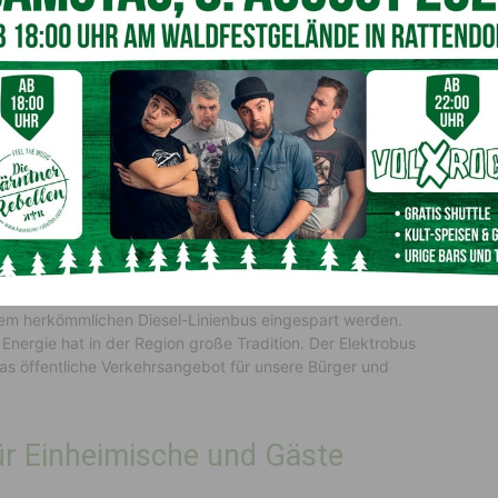
kt der Klima- und Energiemodellregion Tourismus wird
büros Hermagor begleitet bzw. durchgeführt.
betriebene Busse im
wie Erfahrungen, der Busfahrer gesammelt und evaluiert,
ativ betriebene zu ersetzen. Auf Basis dieser Daten möchte
bene Busse im Linienverkehr bis 2030“
näherkommen.
lennium-Express in Tröpolach wird den Elektrobus während
aren Energien „betanken“. Laut Berechnung sollen so in 3
m herkömmlichen Diesel-Linienbus eingespart werden.
nergie hat in der Region große Tradition. Der Elektrobus
as öffentliche Verkehrsangebot für unsere Bürger und
ür Einheimische und Gäste