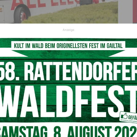
Anzeige
für eine 3-monatige Testphase in der Tourismusregion Nassfeld-Pressegger
achtal und Weissensee.
© Martin Lugger
itätsangebote ist es den Verantwortlichen der Region
gartigen Elektrobus-Prototypen für die Sommermonate
zu
he Linienbus SILENTH, mit dem bis zu 75 Personen
ige Testphase in der Tourismusregion Nassfeld-Pressegger
keit hat der Bus bereits am Großglockner und anderen