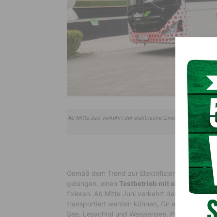
Ab Mitte Juni verkehrt der elektrische Linienbus SILENTH 
See, Les
Gemäß dem Trend zur Elektrifizierung der Mobil
gelungen, einen
Testbetrieb mit einem einzi
fixieren. Ab Mitte Juni verkehrt der elektrisc
transportiert werden können, für eine 3-monat
See, Lesachtal und Weissensee. Praxistauglich