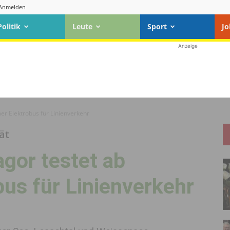
Anmelden
Politik
Leute
Sport
Jo
Anzeige
r Elektrobus für Linienverkehr
ät
gor testet ab
us für Linienverkehr