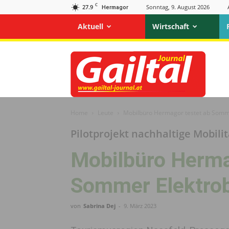
C
27.9
Sonntag, 9. August 2026
Hermagor
Aktuell
Wirtschaft
Gailtal
Journal
Home
Leute
Mobilbüro Hermagor testet ab Somme
Pilotprojekt nachhaltige Mobilit
Mobilbüro Herma
Sommer Elektrob
von
Sabrina Dej
-
9. März 2023