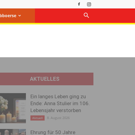
bboerse
AKTUELLES
Ein langes Leben ging zu
Ende: Anna Stulier im 106.
Lebensjahr verstorben
8. August 2026
Aktuell
Ehrung für 50 Jahre