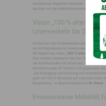
touristischen Regionen bewiesen. Das Teilproje
speziell von den Mobilitätsexperten des Mobil
Vision „100 % alternativ 
Linienverkehr bis 2030“
Im Rahmen des Probebetriebs werden Daten, so
um künftig klassische Linienbusse durch altern
die Region der Vision
„100 % alternativ betrie
Eine mobile Ladestation bei der Talstation Mil
der Nachtstunden mit Strom aus 100 % erneuerb
Monaten knapp 10 Tonnen CO2 gegenüber eine
„Die Erzeugung und Nutzung von erneuerbarer E
geht mit 100 % Ökostrom auf Linie und stärkt d
Bürgerinnen,“ so Bezirkshauptmann
Dr. Pansi
.
Emissionslose Mobilität f