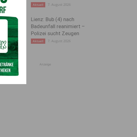
7. August 2026
Aktuell
Lienz: Bub (4) nach
Badeunfall reanimiert –
Polizei sucht Zeugen
7. August 2026
Aktuell
Anzeige