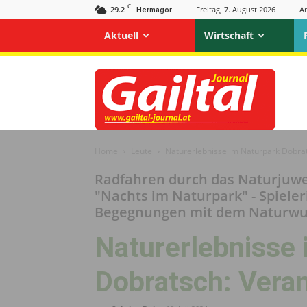
C
29.2
Freitag, 7. August 2026
A
Hermagor
Aktuell
Wirtschaft
Gailtal
Journal
Home
Leute
Naturerlebnisse im Naturpark Dobrat
Radfahren durch das Naturjuwe
"Nachts im Naturpark" - Spieler
Begegnungen mit dem Naturw
Naturerlebnisse
Dobratsch: Veran