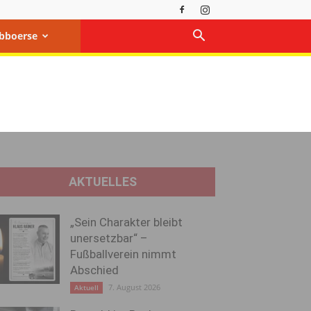
bboerse
AKTUELLES
„Sein Charakter bleibt
unersetzbar“ –
Fußballverein nimmt
Abschied
7. August 2026
Aktuell