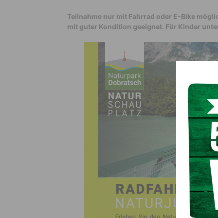
Teilnahme nur mit Fahrrad oder E-Bike möglic
mit guter Kondition geeignet. Für Kinder unte