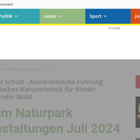
nmelden
Politik
Leute
Sport
Jo
Anzeige
sch: Veranstaltungen Juli 2024
l Schütt - Astronomische Führung
isches Naturerlebnis für Kinder -
under Wald
 im Naturpark
staltungen Juli 2024