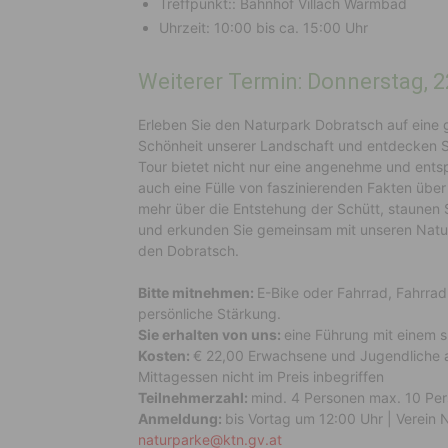
Treffpunkt:: Bahnhof Villach Warmbad
Uhrzeit: 10:00 bis ca. 15:00 Uhr
Weiterer Termin: Donnerstag, 2
Erleben Sie den Naturpark Dobratsch auf eine 
Schönheit unserer Landschaft und entdecken S
Tour bietet nicht nur eine angenehme und ents
auch eine Fülle von faszinierenden Fakten über 
mehr über die Entstehung der Schütt, staunen S
und erkunden Sie gemeinsam mit unseren Natu
den Dobratsch.
Bitte mitnehmen:
E-Bike oder Fahrrad, Fahrrad
persönliche Stärkung.
Sie erhalten von uns:
eine Führung mit einem sp
Kosten:
€ 22,00 Erwachsene und Jugendliche ab
Mittagessen nicht im Preis inbegriffen
Teilnehmerzahl:
mind. 4 Personen max. 10 Pe
Anmeldung:
bis Vortag um 12:00 Uhr | Verein 
naturparke@ktn.gv.at