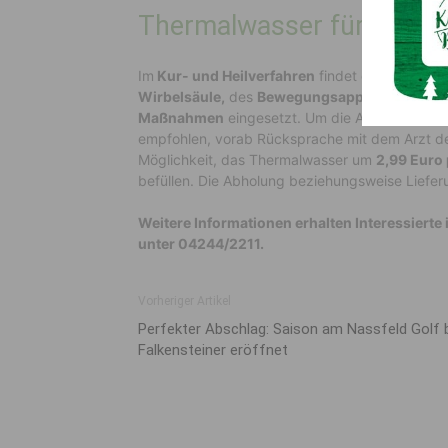
Thermalwasser für Therap
Im
Kur- und Heilverfahren
findet das Thermal
Wirbelsäule,
des
Bewegungsapparates
sowie
Maßnahmen
eingesetzt. Um die Anwendung im 
empfohlen, vorab Rücksprache mit dem Arzt de
Möglichkeit, das Thermalwasser um
2,99 Euro
befüllen. Die Abholung beziehungsweise Liefer
Weitere Informationen erhalten Interessiert
unter 04244/2211.
Vorheriger Artikel
Perfekter Abschlag: Saison am Nassfeld Golf 
Falkensteiner eröffnet