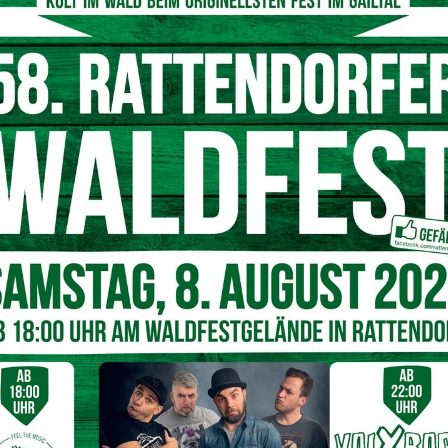
Marktgemeindeamt Bad Bleiberg oder telefonisch unter 04244/2211.
© Arthur Mrsel
rn Tiefe
Stollen eines Hoffnungsbaues in
641 Metern
unter Tage zu
von
rund 2.800 Litern pro Sekunde.
Dieser „angebohrte
 Magnesium-, Hydrocarbonat-Thermalquelle heraus. Das
26,1
 Metern Tiefe
des Berginneren.
1962
wurde am
Franz-
 der das Thermalwasser über eine Leitung zum Rudolf-
ge gefördert wird.