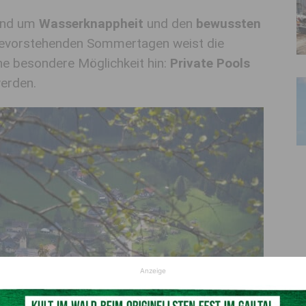
rund um
Wasserknappheit
und den
bewussten
evorstehenden Sommertagen weist die
ne besondere Möglichkeit hin:
Private Pools
werden.
Anzeige