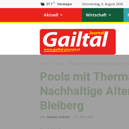
C
27.7
Donnerstag, 6. August 2026
Hermagor
Aktuell
Wirtschaft
Gailtal
Journal
Home
Leute
Pools mit Thermalwasser befüllen: Na
Pools mit Therm
Nachhaltige Alte
Bleiberg
von
Sophie Leitner
-
22. Mai 2026