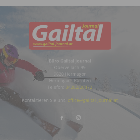
Büro Gailtal Journal
Obervellach 99
9620 Hermagor
Hermagor - Kärnten
Telefon:
04282/20472
Kontaktieren Sie uns:
office@gailtal-journal.at