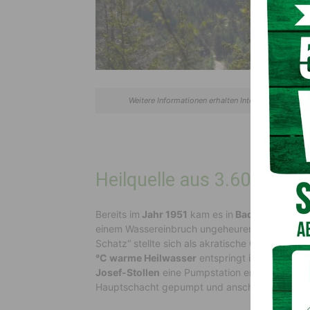
Weitere Informationen erhalten Interessierte im 
Heilquelle aus 3.600 Mete
Bereits im
Jahr 1951
kam es in
Bad Bleiberg
im 
einem Wassereinbruch ungeheuren Ausmaßes 
Schatz“ stellte sich als akratische Calcium-,
°C warme Heilwasser
entspringt in
etwa 3.600
Josef-Stollen
eine Pumpstation errichtet, mit
Hauptschacht gepumpt und anschließend zu Ta