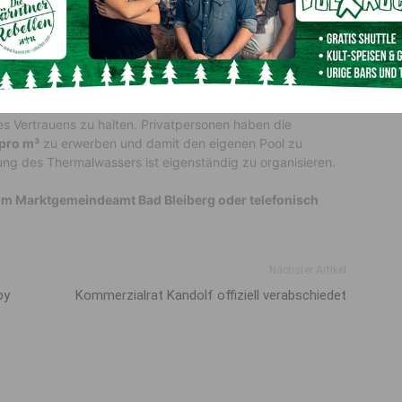
ie und Privatgebrauch
wasser Anwendung bei Erkrankungen der
Gelenke,
der
 des
Herz-Kreislauf-Systems
und wird für
medizinische
privaten Bereich bestmöglich nutzen zu können, wird
s Vertrauens zu halten. Privatpersonen haben die
 pro m³
zu erwerben und damit den eigenen Pool zu
ung des Thermalwassers ist eigenständig zu organisieren.
e im Marktgemeindeamt Bad Bleiberg oder telefonisch
Nächster Artikel
by
Kommerzialrat Kandolf offiziell verabschiedet