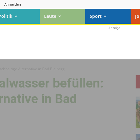
Anmelden
Politik
Leute
Sport
Jo
Anzeige
chhaltige Alternative in Bad Bleiberg
alwasser befüllen:
rnative in Bad