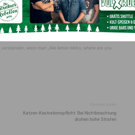
0 Euro für LICHT INS DUNKEL erspielen. Als Unterstützung
r, der Kandidaten-Joker und der Telefon-Joker zur
ewohnt von dem Kärntner
Armin Assinger
. Die Gewinne bei
 Magna International zur Verfügung gestellt.
verstanden, wenn man „Alle lieben Mirko, where are you
Nächster Artikel
-
Katzen-Kastrations­pflicht: Bei Nicht­beachtung
drohen hohe Strafen