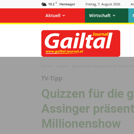
C
19.2
Freitag, 7. August 2026
A
Hermagor
Aktuell
Wirtschaft
Gailtal
Journal
Home
Leute
Quizzen für die gute Sache: Armin A
TV-Tipp
Quizzen für die 
Assinger präsent
Millionenshow