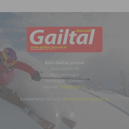
Büro Gailtal Journal
Obervellach 99
9620 Hermagor
Hermagor - Kärnten
Telefon:
04282/20472
Kontaktieren Sie uns:
office@gailtal-journal.at