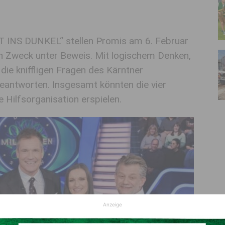
HT INS DUNKEL“ stellen Promis am 6. Februar
n Zweck unter Beweis. Mit logischem Denken,
die kniffligen Fragen des Kärntner
eantworten. Insgesamt könnten die vier
 Hilfsorganisation erspielen.
Anzeige