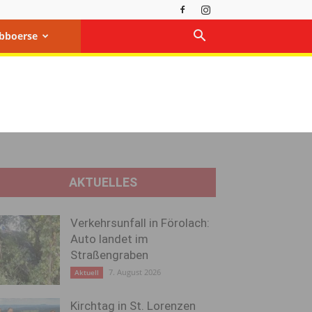
bboerse
AKTUELLES
Verkehrsunfall in Förolach:
Auto landet im
Straßengraben
7. August 2026
Aktuell
Kirchtag in St. Lorenzen