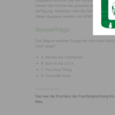
Insgesamt könnten die vier Kandidaten 300.00
stehen den Promis wie gewohnt der 50:50-Joke
Verfügung. Moderiert wird die Sendung wie g
dieser Ausgabe werden von SPAR Österreich und
Beispielfrage:
Den Beginn welches Songs hat man wohl falsch 
from“ singt?
A: We Are the Champions
B: Born in the U.S.A.
C: You Sexy Thing
D: Crocodile Rock
Vorheriger Artikel
Das war die Premiere der Faschingssitzung Kö
Mau