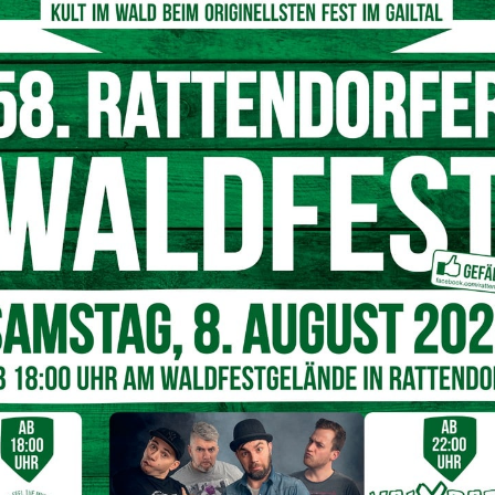
© ORF/Günther Pichlkostner
gelini-Santner
, Schauspieler und Autor
Michael Dangl
,
Songwriterin und Psychologin
Ulrike Mayer
spielen am
weils bis zu 75.000 Euro für den guten Zweck. Bei der
 stellen sie sich 15 kniffligen Wissensfragen aus
ielt werden