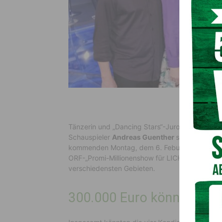
Tänzerin und „Dancing Stars“-Jurorin
Maria An
Schauspieler
Andreas Guenther
sowie Singer-
kommenden Montag, dem 6. Feburar 2023, um je
ORF-„Promi-Millionenshow für LICHT INS DUNKEL“
verschiedensten Gebieten.
300.000 Euro können ersp