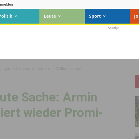
nmelden
Politik
Leute
Sport
Jo
Anzeige
ssinger präsentiert wieder Promi-Millionenshow
gute Sache: Armin
iert wieder Promi-