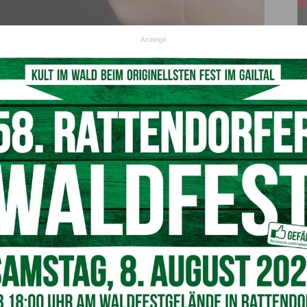
Anzeige
© Pixabay@FrankWinkler
igen Daten von Statistik Austria 41.111 Ehen geschlossen,
4.923 bzw. 10,7% weniger als 2019. Im gleichen Zeitraum
gründet, das sind um 145 bzw. 11,5% mehr als im Jahr
ugleich wurden 2021 insgesamt 14.510 Ehen rechtskräftig
nd um 11,1% weniger als 2019) und 111 eingetragene
020, aber um 8,3% weniger als 2019.
 einer gleichgeschlechtlichen Eheschließung wurde im Jahr
 Ehepaaren wahrgenommen. 1.298 eingetragene
echtlichen Partner:innen eingegangen. 2021 wurden 29
che Paare rechtskräftig geschieden. Zudem wurden 23
erschaften aufgelöst.