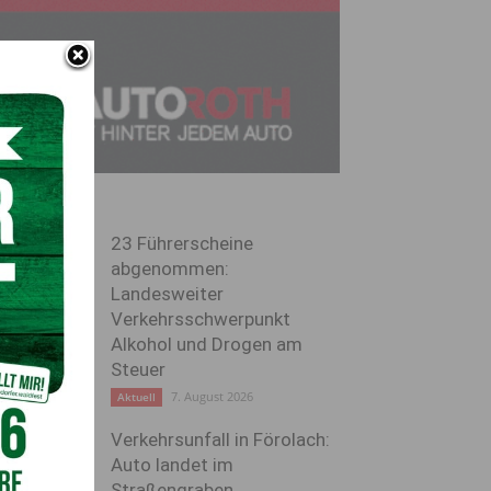
23 Führerscheine
abgenommen:
Landesweiter
Verkehrsschwerpunkt
Alkohol und Drogen am
Steuer
7. August 2026
Aktuell
Verkehrsunfall in Förolach:
Auto landet im
Straßengraben