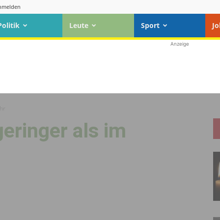
nmelden
Politik
Leute
Sport
Jo
Anzeige
hr
eringer als im