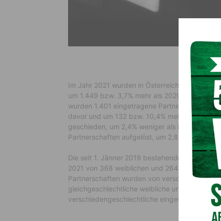
Im Jahr 2021 wurden in Österreich laut endgült
um 1.449 bzw. 3,7% mehr als 2020, jedoch um 
wurden 1.401 eingetragene Partnerschaften be
davor und um 132 bzw. 10,4% mehr als 2019. Z
geschieden, um 2,4% weniger als im Vorjahr (u
Partnerschaften aufgelöst, um 2,8% mehr als 2
Die seit 1. Jänner 2019 bestehende Möglichkeit
2021 von 368 weiblichen und 264 männlichen
Partnerschaften wurden von verschiedengeschl
gleichgeschlechtliche weibliche und 6 männli
verschiedengeschlechtliche eingetragene Partn