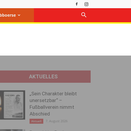
bboerse
AKTUELLES
„Sein Charakter bleibt
unersetzbar“ –
Fußballverein nimmt
Abschied
7. August 2026
Aktuell