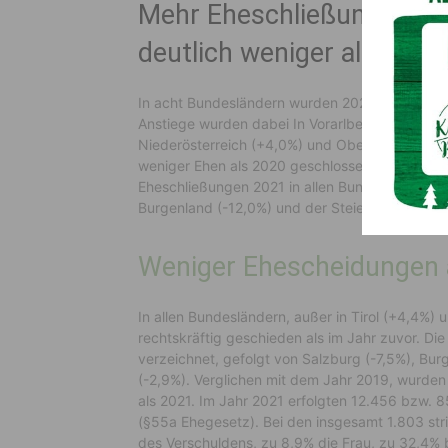
Mehr Eheschließungen als 
deutlich weniger als 2019
In acht Bundesländern wurden 2021 wieder mehr
Anstiege wurden dabei In Vorarlberg (+8,1%) v
Niederösterreich (+4,0%) und Oberösterreich (
weniger Ehen als 2020 geschlossen. Verglichen
Eheschließungen 2021 in allen Bundesländern ni
Burgenland (-12,0%) und der Steiermark (-11,4%)
Weniger Ehescheidungen a
In allen Bundesländern, außer in Tirol (+4,4%)
rechtskräftig geschieden als im Jahr zuvor. Di
verzeichnet, gefolgt von Salzburg (-7,5%), Bur
(-2,9%). Verglichen mit dem Jahr 2019, wurden
als 2021. Im Jahr 2021 erfolgten 12.456 bzw. 
(§55a Ehegesetz). Bei den insgesamt 1.803 st
des Verschuldens, zu 8,9% die Frau, zu 32,4% b