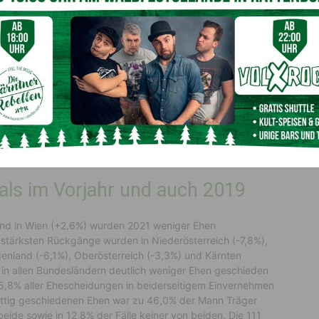
im Vorjahr, aber weiterhin
 Ehen geschlossen als im Jahr davor. Die stärksten
erzeichnet, gefolgt von Wien (+6,4%), Salzburg (+5,3%),
+3,5%). Nur in der Steiermark (-0,3%) wurden 2021
 mit dem Jahr 2019 war die Zahl der standesamtlichen
edriger, am deutlichsten in Wien (-18,1%), gefolgt vom
 registriert.
ls im Vorjahr und auch 2019
 und in Wien (+2,6%) wurden 2021 weniger Ehen
e stärksten Rückgänge wurden in Niederösterreich (-7,8%),
genland (-6,1%), Oberösterreich (-3,3%) und Kärnten
 in allen Bundesländern deutlich weniger Ehen geschieden
85,8% aller Ehescheidungen in beiderseitigem Einvernehmen
rittig geschiedenen Ehen war zu 46,0% der Mann Träger
eide sowie in 12,8% der Fälle keiner von beiden. Die 111