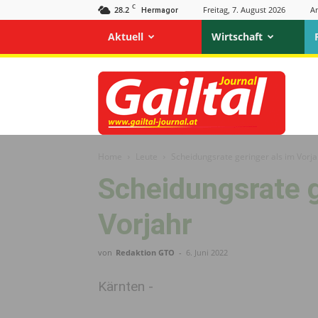
C
28.2
Freitag, 7. August 2026
A
Hermagor
Aktuell
Wirtschaft
Gailtal
Journal
Home
Leute
Scheidungsrate geringer als im Vorja
Scheidungsrate g
Vorjahr
von
Redaktion GTO
-
6. Juni 2022
Kärnten -