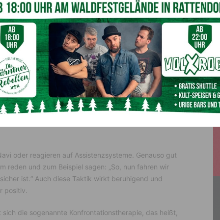
an gegen dieses
irrationale Gefühl
etwas unternehmen:
ätze wie „Ich fühle mich sicher, wenn ich einen Tunnel
er wie andere Autobahnabschnitte im Freien“. KFV-
 positive Gedanken wiederholt, wird das Unbewusste
dass Tunnel in Zukunft als praktisch, sicher und angstfrei
t man das Selbst-Affirmation beziehungsweise
Navi oder reagieren auf Assistenzsysteme. Genauso gut
 reden und zum Beispiel sagen: „So, nun fahren wir
sicher ist.“ Auch diese Taktik wirkt beruhigend und
 positiv.
t sich die sogenannte Konfrontationstherapie, das heißt,