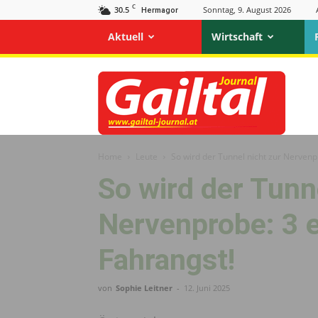
C
30.5
Sonntag, 9. August 2026
Hermagor
Aktuell
Wirtschaft
Gailtal
Journal
Home
Leute
So wird der Tunnel nicht zur Nervenp
So wird der Tunn
Nervenprobe: 3 
Fahrangst!
von
Sophie Leitner
-
12. Juni 2025