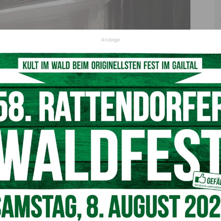
Anzeige
he Übungen; auch „Konfrontationstherapie“ hilfreich.
© Pixabay