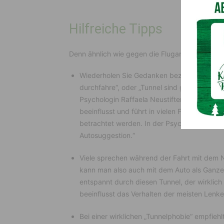
Hilfreiche Tipps
Denn ähnlich wie gegen die Flugangst kann m
Wiederholen Sie Gedanken beziehungsweise S
durchfahre“, oder „Tunnel sind genauso sich
Psychologin Raffaela Neustifter: „Wenn man
beeinflusst und führt in vielen Fällen dazu, 
betrachtet werden. In der Psychologie nenn
Autosuggestion.“
Viele sprechen während der Fahrt mit dem 
kann man also auch mit dem Auto als Ganzem
entspannt durch diesen Tunnel, der wirklich 
beeinflusst das Verhalten der meisten Lenker
Bei einer wirklichen „Tunnelphobie“ empfiehl