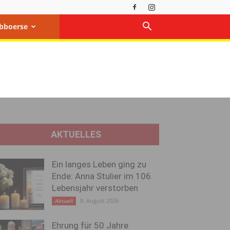
bboerse
AKTUELLES
Ein langes Leben ging zu
Ende: Anna Stulier im 106.
Lebensjahr verstorben
8. August 2026
Aktuell
Ehrung für 50 Jahre