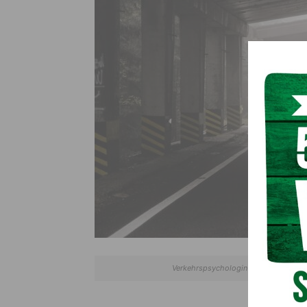
Verkehrspsychologin empfiehlt einfac