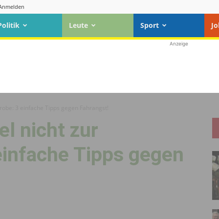
Anmelden
Politik
Leute
Sport
Jo
Anzeige
robe: 3 einfache Tipps gegen Fahrangst!
el nicht zur
einfache Tipps gegen