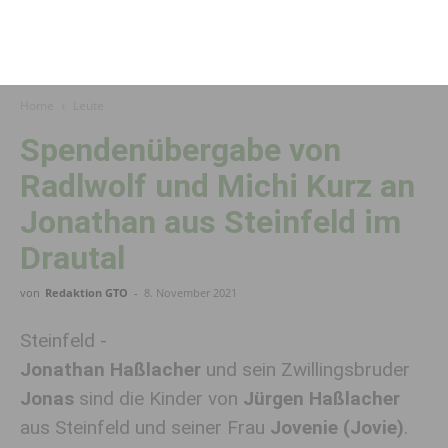
Home
Leute
Spendenübergabe von
Radlwolf und Michi Kurz an
Jonathan aus Steinfeld im
Drautal
von
Redaktion GTO
-
8. November 2021
Steinfeld -
Jonathan Haßlacher
und sein Zwillingsbruder
Jonas
sind die Kinder von
Jürgen Haßlacher
aus Steinfeld und seiner Frau
Jovenie (Jovie)
.