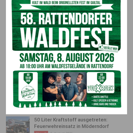
Schicksal nach ihren schweren Unfällen mit Erstdiagnose
Querschnittlähmung so gut gemeistert zu haben, mit ihren
sportlichen Aktivitäten allen anderen vom Schicksal
betroffenen Menschen zeigen, dass man mit Mut, Willen und
Disziplin das Leben neu gestalten und über Schicksalsschläge
leichter hinwegkommen kann. Sport als Lebensschule kann
dafür ein wichtiger Faktor sein.
Vorheriger Artikel
Nächster Artikel
Ab heute gilt: 2G!
Kurbelt 2G
“Kellerparties”,”Schwarzmarkt”
und “Schwarzarbeit” an?
AKTUELLES
50 Liter Kraftstoff ausgetreten:
Feuerwehreinsatz in Möderndorf