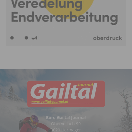
Büro Gailtal Journal
Obervellach 99
9620 Hermagor