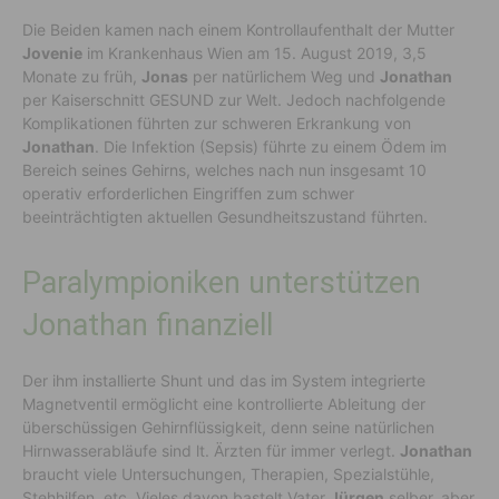
Die Beiden kamen nach einem Kontrollaufenthalt der Mutter
Jovenie
im Krankenhaus Wien am 15. August 2019, 3,5
Monate zu früh,
Jonas
per natürlichem Weg und
Jonathan
per Kaiserschnitt GESUND zur Welt. Jedoch nachfolgende
Komplikationen führten zur schweren Erkrankung von
Jonathan
. Die Infektion (Sepsis) führte zu einem Ödem im
Bereich seines Gehirns, welches nach nun insgesamt 10
operativ erforderlichen Eingriffen zum schwer
beeinträchtigten aktuellen Gesundheitszustand führten.
Paralympioniken unterstützen
Jonathan finanziell
Der ihm installierte Shunt und das im System integrierte
Magnetventil ermöglicht eine kontrollierte Ableitung der
überschüssigen Gehirnflüssigkeit, denn seine natürlichen
Hirnwasserabläufe sind lt. Ärzten für immer verlegt.
Jonathan
braucht viele Untersuchungen, Therapien, Spezialstühle,
Stehhilfen, etc. Vieles davon bastelt Vater
Jürgen
selber, aber