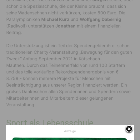
schon die Spezialschuhe, die der Kleine braucht, dass sich
seine Wadensehnen nicht verkürzen, kosten 800 Euro. Die
Paralympioniken
Michael Kurz
und
Wolfgang Dabernig
(Radlwolf) unterstützen
Jonathan
mit einem finanziellen
Beitrag.
Die Unterstützung ist ein Teil der Spendengelder ihrer schon
traditionellen Charity-Veranstaltung „Bewegung für den guten
Zweck“ Anfang September 2021 in Kötschach-
Mauthen. Durch das Teilnehmerfeld von rund 100 Startern
und das tolle vorläufige Rekordspendenergebnis von €
8.758,- können mehrere Projekte für Menschen mit
Beeinträchtigung aus unserer Region finanziert werden. Ein
großes Dankeschön allen Spenderinnen und Spendern sowie
Mitarbeiterinnen und Mitarbeitern dieser gelungenen
Veranstaltung.
Sport als Lebensschule
Anzeige
Die beiden Parasportler möchten aus Dankbarkeit, ihr