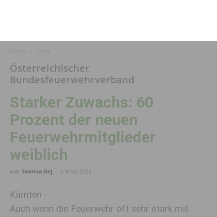
Home
Leute
Österreichischer
Bundesfeuerwehrverband
Starker Zuwachs: 60
Prozent der neuen
Feuerwehr­mitglieder
weiblich
von
Sabrina Dej
-
8. März 2023
Kärnten -
Auch wenn die Feuerwehr oft sehr stark mit