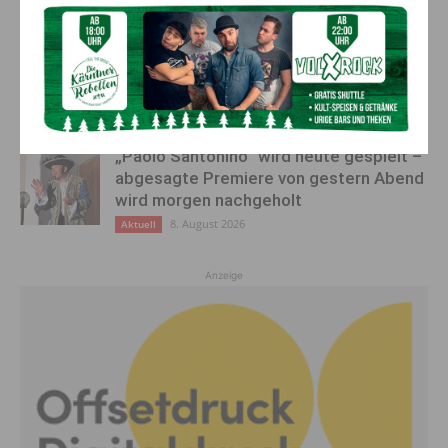
Ehrung für 50 Jahre Chorleitung:
Kärntner Lorbeer in Gold für Herwig
Schwarz
8. August 2026
Aktuell
„Paolo Santonino“ wird heute gespielt –
abgesagte Premiere von gestern Abend
wird morgen nachgeholt
8. August 2026
Aktuell
Anzeige