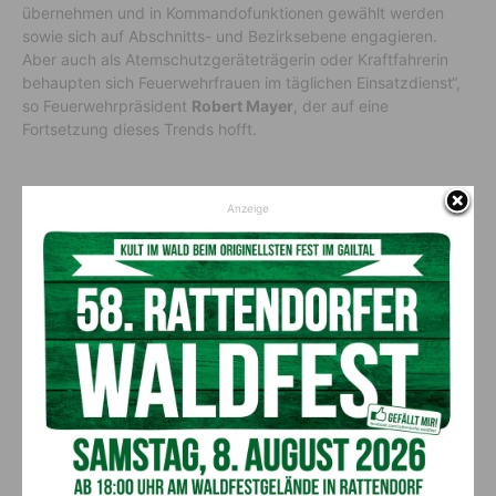
übernehmen und in Kommandofunktionen gewählt werden
sowie sich auf Abschnitts- und Bezirksebene engagieren.
Aber auch als Atemschutzgeräteträgerin oder Kraftfahrerin
behaupten sich Feuerwehrfrauen im täglichen Einsatzdienst“,
so Feuerwehrpräsident
Robert Mayer
, der auf eine
Fortsetzung dieses Trends hofft.
Vorheriger Artikel
Nächster Artikel
Anzeige
4. Kärntner Krebstag in der
Nachhaltige Erlebnisbausteine
Messehalle 5: Umfassende
Information für die
Bevölkerung
AKTUELLES
Ein langes Leben ging zu Ende: Anna
Stulier im 106. Lebensjahr verstorben
8. August 2026
Aktuell