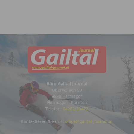
Büro Gailtal Journal
Obervellach 99
9620 Hermagor
Hermagor - Kärnten
Telefon:
04282/20472
Kontaktieren Sie uns:
office@gailtal-journal.at