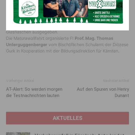
wurde, waren die Maturantinnen und Maturanten zur Agape
im Stiftshof geladen. Das Thema Schöpfungsverantwortung
fand bei der Agape besondere Berücksichtigung: So wurden
die Brötchen vom biologisch geführten Adamhof der Familie
Aichwalder in Maria Saal geliefert und die Getränke in
Glasflaschen ausgegeben.
Die Maturawallfahrt organisierte FI
Prof. Mag. Thomas
Unterguggenberger
vom Bischöflichen Schulamt der Diözese
Gurk in Kooperation mit der Bildungsdirektion für Kärnten.
Vorheriger Artikel
Nächster Artikel
AT-Alert: So werden morgen
Auf den Spuren von Henry
die Testnachrichten lauten
Dunant
AKTUELLES