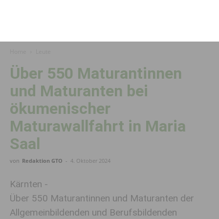
Home
Leute
Über 550 Maturantinnen
und Maturanten bei
ökumenischer
Maturawallfahrt in Maria
Saal
von
Redaktion GTO
-
4. Oktober 2024
Kärnten -
Über 550 Maturantinnen und Maturanten der
Allgemeinbildenden und Berufsbildenden