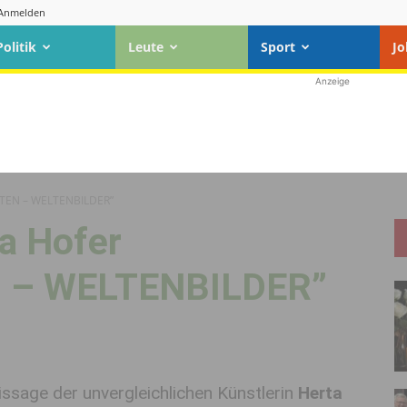
Anmelden
Politik
Leute
Sport
Jo
Anzeige
LTEN – WELTENBILDER”
a Hofer
 – WELTENBILDER”
issage der unvergleichlichen Künstlerin
Herta