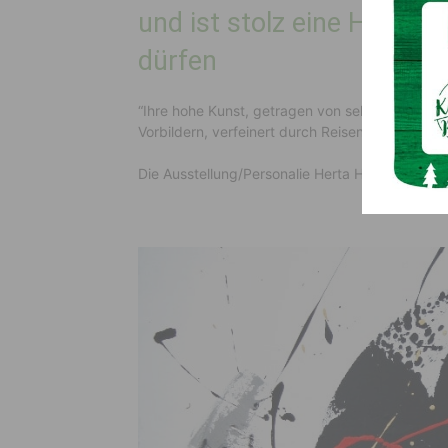
und ist stolz eine Herta 
dürfen
“Ihre hohe Kunst, getragen von selbstverständ
Vorbildern, verfeinert durch Reisen und Anscha
Die Ausstellung/Personalie Herta Hofer ist bis