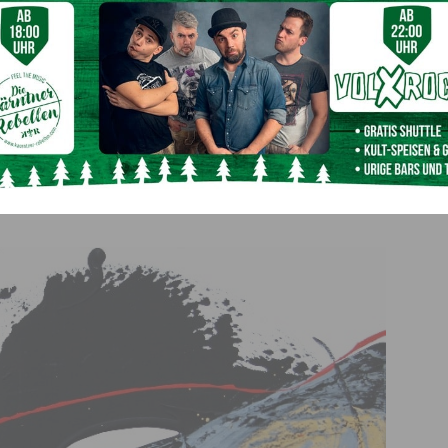
Hofer Ausstellung gestalten zu
licher Könnerschaft, geschult an großen Lehrern und
uung, bieten wir im
Schloss Möderndorf
gerne dar.“
 zum Saisonschluss am 28. Oktober zu bestaunen.