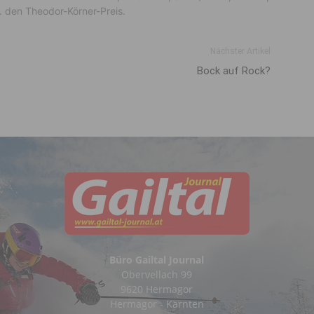
. den Theodor-Körner-Preis.
Nächster Artikel
Bock auf Rock?
Büro Gailtal Journal
Obervellach 99
9620 Hermagor
Hermagor - Kärnten