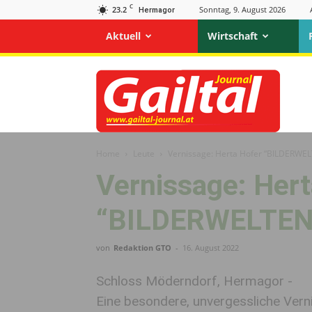
C
23.2
Sonntag, 9. August 2026
Hermagor
Aktuell
Wirtschaft
Gailtal
Journal
Home
Leute
Vernissage: Herta Hofer “BILDERWE
Vernissage: Hert
“BILDERWELTEN
von
Redaktion GTO
-
16. August 2022
Schloss Möderndorf, Hermagor -
Eine besondere, unvergessliche Vern