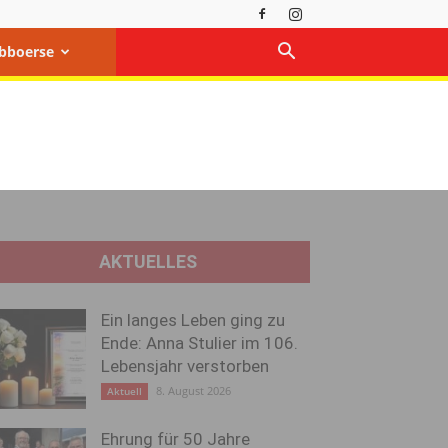
bboerse
AKTUELLES
Ein langes Leben ging zu
Ende: Anna Stulier im 106.
Lebensjahr verstorben
8. August 2026
Aktuell
Ehrung für 50 Jahre