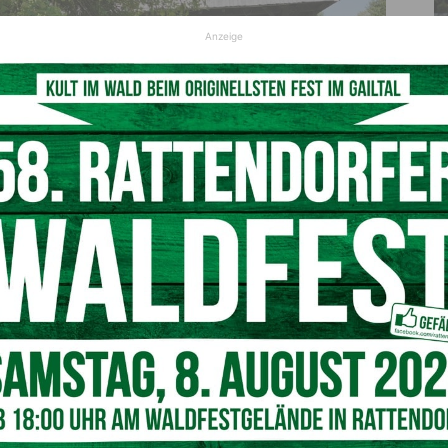
Anzeige
lmar Weihsamann GM
ltalMuseum fühlt sich geehrt