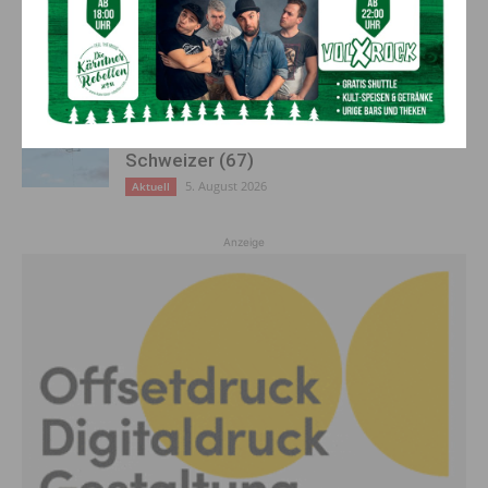
50 Liter Kraftstoff ausgetreten:
Feuerwehreinsatz in Möderndorf
5. August 2026
Aktuell
Großeinsatz in Arnoldstein:
Grenzüberschreitende Suchaktion nach
Schweizer (67)
5. August 2026
Aktuell
Anzeige