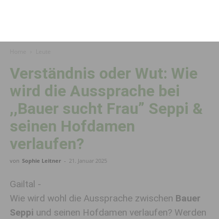
Home
Leute
Verständnis oder Wut: Wie
wird die Aussprache bei
,,Bauer sucht Frau” Seppi &
seinen Hofdamen
verlaufen?
von
Sophie Leitner
-
21. Januar 2025
Gailtal -
Wie wird wohl die Aussprache zwischen
Bauer
Seppi
und seinen Hofdamen verlaufen? Werden