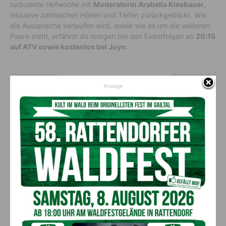
turbulente Hofwoche mit
Moderatorin Arabella Kiesbauer
,
inklusive zahlreichen Höhen und Tiefen zurückgeblickt. Wie
die Aussprache verlaufen wird, sowie wie es um die weiteren
Paare steht, erfährst du morgen bei den Eventfolgen ab
20:15
auf ATV sowie kostenlos bei Joyn.
Vorheriger Artikel
Nächster Artikel
Anzeige
ÖBB Vorteilscard Classic jetzt
Großglockner-Unglück:
noch günstiger
Ermittlungen gegen Partner
eingeleitet
AKTUELLES
Kirchtag in St. Lorenzen
6. August 2026
Aktuell