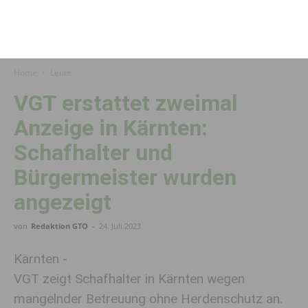
Home
Leute
VGT erstattet zweimal
Anzeige in Kärnten:
Schafhalter und
Bürgermeister wurden
angezeigt
von
Redaktion GTO
-
24. Juli 2023
Kärnten -
VGT zeigt Schafhalter in Kärnten wegen
mangelnder Betreuung ohne Herdenschutz an.