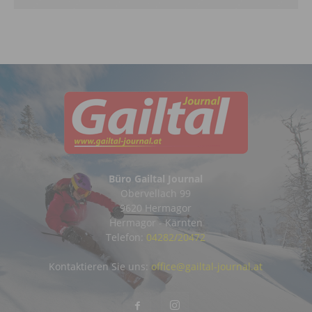
Büro Gailtal Journal
Obervellach 99
9620 Hermagor
Hermagor - Kärnten
Telefon:
04282/20472
Kontaktieren Sie uns:
office@gailtal-journal.at