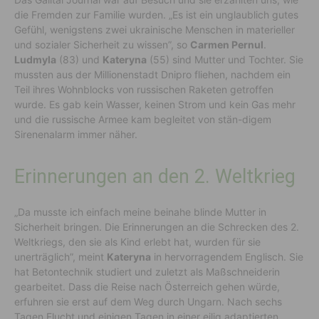
die Fremden zur Familie wurden. „Es ist ein unglaublich gutes
Gefühl, wenigstens zwei ukrainische Menschen in materieller
und sozialer Sicherheit zu wissen”, so
Carmen Pernul
.
Ludmyla
(83) und
Kateryna
(55) sind Mutter und Tochter. Sie
mussten aus der Millionenstadt Dnipro fliehen, nachdem ein
Teil ihres Wohnblocks von russischen Raketen getroffen
wurde. Es gab kein Wasser, keinen Strom und kein Gas mehr
und die russische Armee kam begleitet von stän-digem
Sirenenalarm immer näher.
Erinnerungen an den 2. Weltkrieg
„Da musste ich einfach meine beinahe blinde Mutter in
Sicherheit bringen. Die Erinnerungen an die Schrecken des 2.
Weltkriegs, den sie als Kind erlebt hat, wurden für sie
unerträglich”, meint
Kateryna
in hervorragendem Englisch. Sie
hat Betontechnik studiert und zuletzt als Maßschneiderin
gearbeitet. Dass die Reise nach Österreich gehen würde,
erfuhren sie erst auf dem Weg durch Ungarn. Nach sechs
Tagen Flucht und einigen Tagen in einer eilig adaptierten