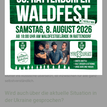
Familie von den Bolschewiken ermordet wurde.
Und wie ist die Stimmung nach sechs
Wochen des Zusammenlebens?
Alle lachen fröhlich – keiner von allen Beteiligten hätte sich
auch nur im Entferntesten vorstellen können, dass es so
wunderbar funktionieren könnte, mit wildfremden Menschen
zusammenzuleben. „Unser Geheimnis ist wohl, dass es keine
Geheimnisse gibt. Wir sprechen über alles und reden uns
einfach aus, bevor es wegen Kleinigkeiten zu
Missverständnissen kommt, und das funktioniert bislang
großartig”. Dass beim gemeinsamen Essen Englisch
gesprochen wird und
Kateryna
dabei gleichzeitig für ihre
Mutter ins Russische übersetzt, ist inzwischen für alle ganz
selbstverständlich.
Wird auch über die aktuelle Situation in
der Ukraine gesprochen?