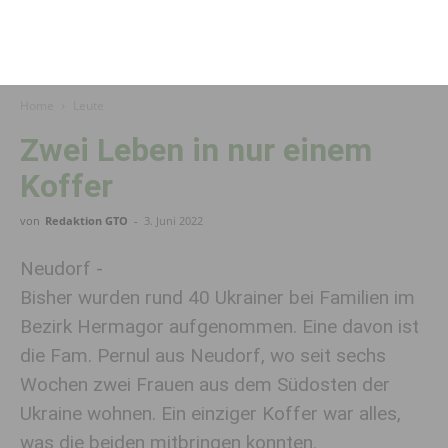
Home
Leute
Zwei Leben in nur einem
Koffer
von
Redaktion GTO
-
3. Juni 2022
Neudorf -
Bisher wurden rund 40 Ukrainer bei Familien im
Bezirk Hermagor aufgenommen. Eine davon ist
die Fam. Pernul aus Neudorf, wo seit sechs
Wochen zwei Frauen aus dem Südosten der
Ukraine wohnen. Ein einziger Koffer war alles,
was die beiden mitbringen konnten.