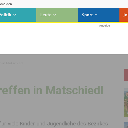
nmelden
Politik
Leute
Sport
Jo
Anzeige
n in Matschiedl
effen in Matschiedl
ür viele Kinder und Jugendliche des Bezirkes