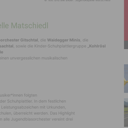
© Text und alle Bilder: Jugendkapelle Matschiedl
lle Matschiedl
orchester Gitschtal
, die
Waidegger Minis
, die
sachtal
, sowie die Kinder-Schuhplattlergruppe
„Kohlrösl
le
einen unvergesslichen musikalischen
iker*innen folgten
der Schuhplattler. In dem festlichen
 Leistungsabzeichen mit Urkunden,
hulen, überreicht werden. Das Highlight
 alle Jugendblasorchester vereint drei