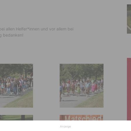
ei allen Helfer*innen und vor allem bei
ng bedanken!
Anzeige