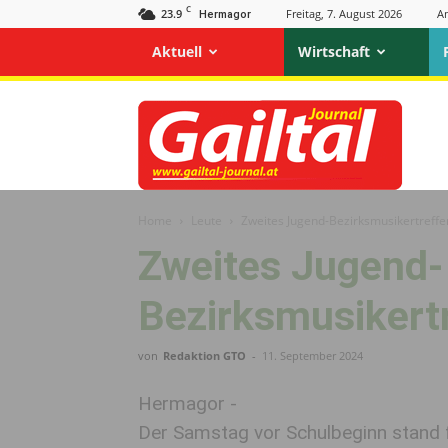
C
23.9
Freitag, 7. August 2026
A
Hermagor
Aktuell
Wirtschaft
Gailtal
Journal
Home
Leute
Zweites Jugend-Bezirksmusikertreffe
Zweites Jugend-
Bezirksmusikertr
von
Redaktion GTO
-
11. September 2024
Hermagor -
Der Samstag vor Schulbeginn stand f