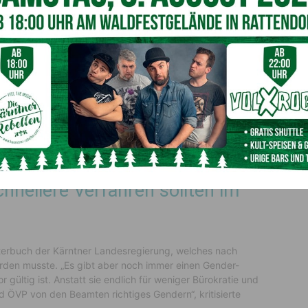
, Gendern hat noch für niemanden etwas verbessert“,
tlich möglich ist, zeige das Land Niederösterreich, wo auf
gesetzt wurde.
ckkommen
einem Bewerbungsgespräch junge Menschen fragen wird, ob
agen, ob sie lesen, rechnen und schreiben können. Wir
as Bildungssystem dafür einsetzen, um unserer Jugend
und Schreiben beizubringen“, ergänzte FPÖ-Chef
Angerer
.
hnellere Verfahren sollten im
rterbuch der Kärntner Landesregierung, welches nach
den musste. „Es gibt aber noch immer einen Gender-
 gültig ist. Anstatt sie endlich für weniger Bürokratie und
 ÖVP von den Beamten richtiges Gendern“, kritisierte