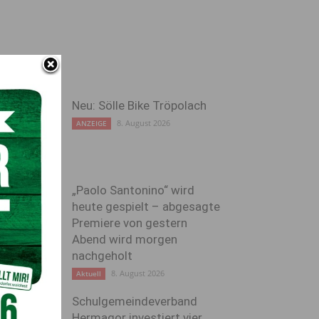
Neu: Sölle Bike Tröpolach
8. August 2026
ANZEIGE
„Paolo Santonino“ wird
heute gespielt – abgesagte
Premiere von gestern
Abend wird morgen
nachgeholt
8. August 2026
Aktuell
Schulgemeindeverband
Hermagor investiert vier