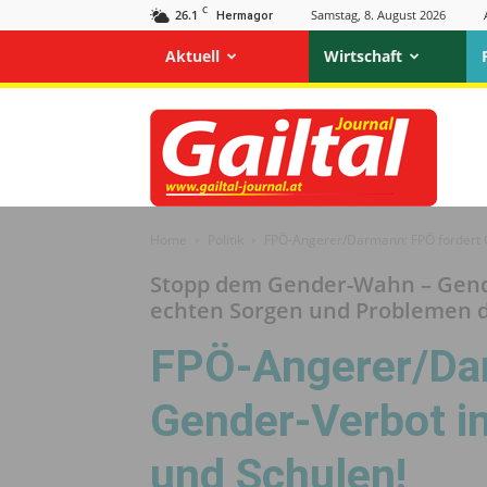
C
26.1
Samstag, 8. August 2026
Hermagor
Aktuell
Wirtschaft
Gailtal
Journal
Home
Politik
FPÖ-Angerer/Darmann: FPÖ fordert G
Stopp dem Gender-Wahn – Gende
echten Sorgen und Problemen 
FPÖ-Angerer/Da
Gender-Verbot i
und Schulen!