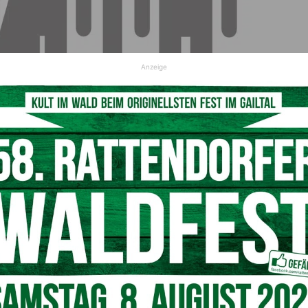
Anzeige
© pixabay
fen
ind widersinnig und gehen an den echten Sorgen und
st längst überfällig, den Genderwahnsinn zu bekämpfen
d Schulen umzusetzen. Wir müssen uns um die echten