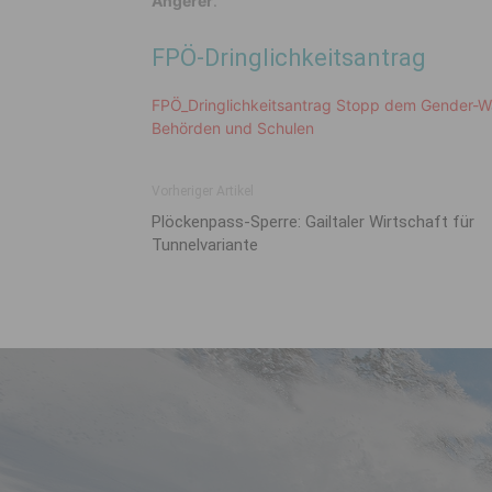
Angerer
.
FPÖ-Dringlichkeitsantrag
FPÖ_Dringlichkeitsantrag Stopp dem Gender-W
Behörden und Schulen
Vorheriger Artikel
Plöckenpass-Sperre: Gailtaler Wirtschaft für
Tunnelvariante