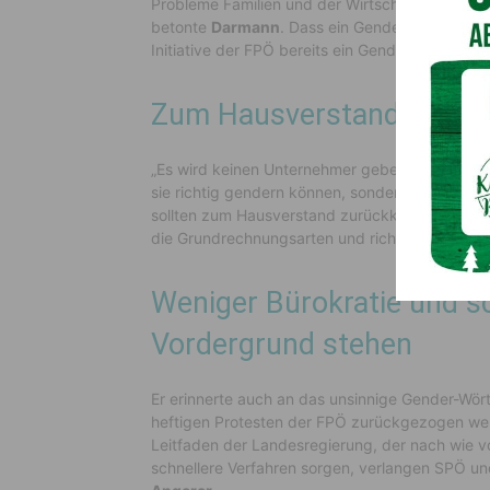
Probleme Familien und der Wirtschaft kümmern
betonte
Darmann
. Dass ein Gender-Verbot rech
Initiative der FPÖ bereits ein Genderverbot um
Zum Hausverstand zurü
„Es wird keinen Unternehmer geben, der bei 
sie richtig gendern können, sondern er wird fr
sollten zum Hausverstand zurückkommen und d
die Grundrechnungsarten und richtiges Lesen 
Weniger Bürokratie und sc
Vordergrund stehen
Er erinnerte auch an das unsinnige Gender-Wö
heftigen Protesten der FPÖ zurückgezogen wer
Leitfaden der Landesregierung, der nach wie vor
schnellere Verfahren sorgen, verlangen SPÖ und