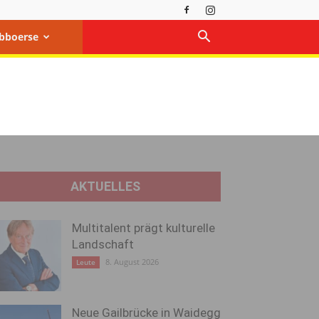
bboerse
AKTUELLES
Multitalent prägt kulturelle
Landschaft
8. August 2026
Leute
Neue Gailbrücke in Waidegg