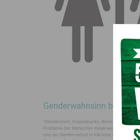
Genderwahnsinn bekämp
“Genderstern, Doppelpunkt, Binnen-I und Co s
Probleme der Menschen meilenweit vorbei. Es i
und ein Genderverbot in Kärntner Behörden un