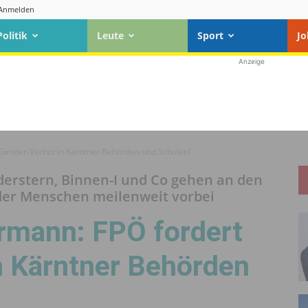
Anmelden
Politik
Leute
Sport
Jo
Anzeige
ender-Verbot in Kärntner Behörden und Schulen!
rstern, Binnen-I und Co gehen an den
der Menschen meilenweit vorbei
rmann: FPÖ fordert
n Kärntner Behörden