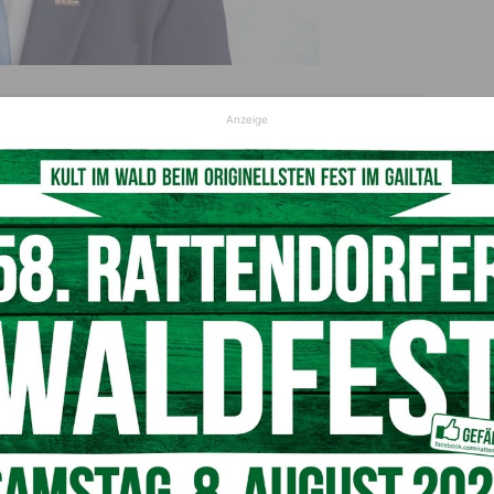
ann der Wirtschaftskammer Hermagor
Anzeige
© WKK/ Achim Mandler
nternehmen im Gailtal
nen Berghangs am Kleinen Pal, der Anfang Dezember die
m Friaul schwer beschädigt hat, durch die italienischen
nur für den Tourismus wichtigen Passstraße in Frage. Für
otschaft: „Wenn die Wiederherstellung der Straße und deren
aus Sicht der Betriebe nur eine Tunnelvariante“, erklärte
haftskammer Hermagor. Die Verbindung nach Italien sei für