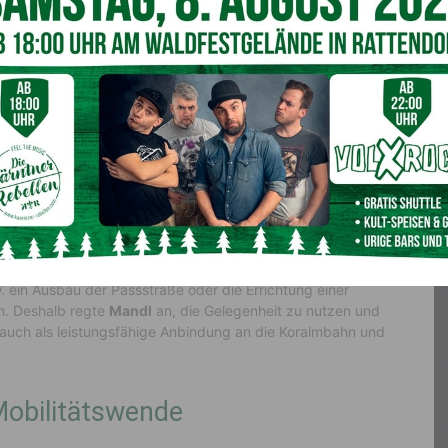
ung eines Tunnels abklären
dl
, der sich in den vergangenen Tagen persönlich vor Ort
r ein, die regionale Wirtschaft in dieser Situation nicht
rn auch für andere Branchen ist eine dauerhafte Sperre des
n den kommenden Tagen das Gespräch mit der Kärntner
e Lage für viele Betriebe im Tal aufmerksam zu machen
ls – sei es ein Scheitel- oder Basistunnel – zu klären“,
 Gailtalbahn
. ein Ausbau der Passstraße oder die Errichtung einer
n. Deshalb regte
Mandl
an, die Gelegenheit zu nutzen und
n auch als leistungsfähige Anbindung an die Koralmbahn und
Mobilitätswende