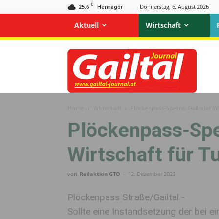
C
25.6
Donnerstag, 6. August 2026
Hermagor
Aktuell
Wirtschaft
Gailtal
Journal
Home
Wirtschaft
Plöckenpass-Sperre: Gailtaler Wi
Plöckenpass-Sper
Wirtschaft für T
von
Redaktion GTO
-
12. Dezember 2023
Plöckenpass Straße/Gailtal -
Sollte eine Instandsetzung der bei e