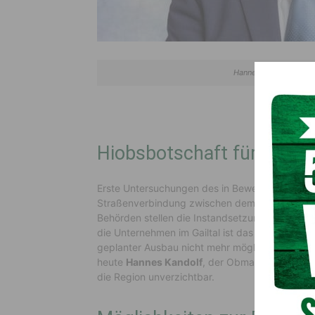
Hannes Kandolf, Obm
Hiobsbotschaft für die U
Erste Untersuchungen des in Bewegung gerate
Straßenverbindung zwischen dem Gailtal und de
Behörden stellen die Instandsetzung der nicht 
die Unternehmen im Gailtal ist das eine Hiobsb
geplanter Ausbau nicht mehr möglich ist, bleibt 
heute
Hannes Kandolf
, der Obmann der Wirtsc
die Region unverzichtbar.