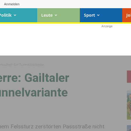
Anmelden
Politik
Leute
Sport
Jo
Anzeige
rtschaft für Tunnelvariante
re: Gailtaler
unnelvariante
inem Felssturz zerstörten Passstraße nicht