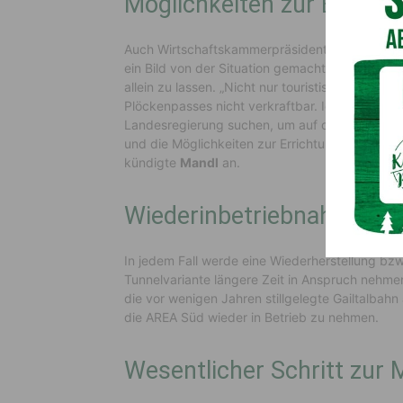
Möglichkeiten zur Erricht
Auch Wirtschaftskammerpräsident
Jürgen Man
ein Bild von der Situation gemacht hat, tritt dafü
allein zu lassen. „Nicht nur touristisch, sonde
Plöckenpasses nicht verkraftbar. Ich werde i
Landesregierung suchen, um auf die bedrohlich
und die Möglichkeiten zur Errichtung eines Tunne
kündigte
Mandl
an.
Wiederinbetriebnahme der
In jedem Fall werde eine Wiederherstellung bzw
Tunnelvariante längere Zeit in Anspruch nehme
die vor wenigen Jahren stillgelegte Gailtalbah
die AREA Süd wieder in Betrieb zu nehmen.
Wesentlicher Schritt zur 