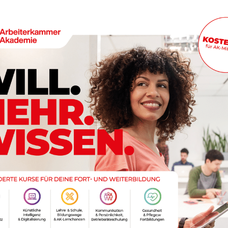
© pixabay
 Grenzübergänge zu Slowenien