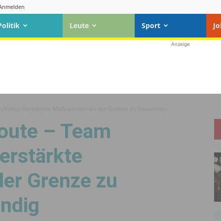
Anmelden
Politik
Leute
Sport
Jo
Anzeige
/Köfer: Verstärkte Maßnahmen an der Grenze zu Slowenien...
oute – Team
erstärkte
er Grenze zu
ndig