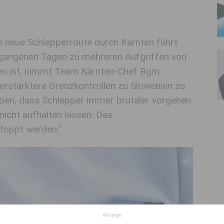
e neue Schlepperroute durch Kärnten führt
ergangenen Tagen zu mehreren Aufgriffen von
n ist, nimmt Team Kärnten-Chef Bgm.
rstärktere Grenzkontrollen zu Slowenien zu
eben, dass Schlepper immer brutaler vorgehen
nicht aufhalten lassen. Das
toppt werden.“
Anzeige