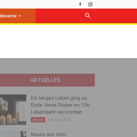
bboerse
AKTUELLES
Ein langes Leben ging zu
Ende: Anna Stulier im 106.
Lebensjahr verstorben
8. August 2026
Aktuell
Neues aus dem