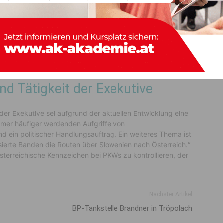
renzübergänge zu Slowenien besonders streng überwacht
lkan über Slowenien nach Kärnten führen: „Das betrifft
Köfer begrüßt auch die Verlängerung der Grenzkontrollen
d Schlepperkriminalität grenzüberschreitend zu
d Tätigkeit der Exekutive
der Exekutive sei aufgrund der aktuellen Entwicklung eine
immer häufiger werdenden Aufgriffe von
nd ein politischer Handlungsauftrag. Ein weiteres Thema ist
isierte Banden die Routen über Slowenien nach Österreich.“
sterreichische Kennzeichen bei PKWs zu kontrollieren, der
Nächster Artikel
BP-Tankstelle Brandner in Tröpolach