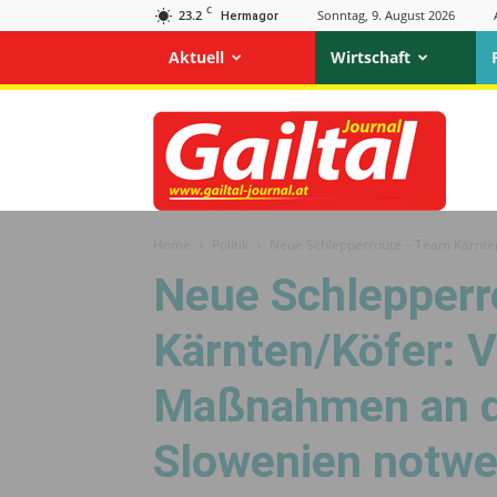
C
23.2
Sonntag, 9. August 2026
Hermagor
Aktuell
Wirtschaft
Gailtal
Journal
Home
Politik
Neue Schlepperroute – Team Kärnten
Neue Schlepperr
Kärnten/Köfer: V
Maßnahmen an d
Slowenien notwe