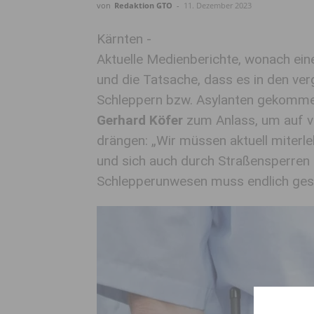
von
Redaktion GTO
-
11. Dezember 2023
Kärnten -
Aktuelle Medienberichte, wonach ein
und die Tatsache, dass es in den v
Schleppern bzw. Asylanten gekomme
Gerhard Köfer
zum Anlass, um auf ve
drängen: „Wir müssen aktuell miterl
und sich auch durch Straßensperren 
Schlepperunwesen muss endlich ges