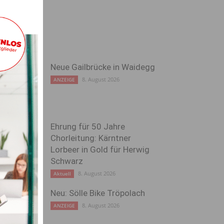
Neue Gailbrücke in Waidegg
8. August 2026
ANZEIGE
Ehrung für 50 Jahre
Chorleitung: Kärntner
Lorbeer in Gold für Herwig
Schwarz
8. August 2026
Aktuell
Neu: Sölle Bike Tröpolach
8. August 2026
ANZEIGE