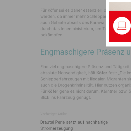
Für Köfer sei es daher essenziell, dass die G
werden, da immer mehr Schlepperfahrten vom Ba
auch Gebiete abseits des Karawankentunnels.“ 
durch das Innenministerium, um Terrorismus un
bekämpfen.
Engmaschigere Präsenz un
Eine viel engmaschigere Präsenz und Tätigkeit 
absolute Notwendigkeit, hält
Köfer
fest: „Die 
Schlepperfahrzeugen mit illegalen Migranten si
auch die Drogenkriminalität. Hier nutzen organ
Für
Köfer
gehe es nicht darum, Kärntner bzw. ö
Blick ins Fahrzeug genügt.
Vorheriger Artikel
Drautal Perle setzt auf nachhaltige
Stromerzeugung