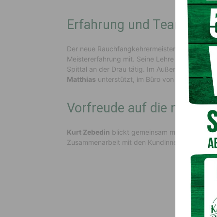
Erfahrung und Team von 
Der neue Rauchfangkehrermeister ist seit über 
Meistererfahrung mit. Seine Lehre absolvierte e
Spittal an der Drau tätig. Im Außendienst wird 
Matthias
unterstützt, im Büro von seiner Ehefr
Vorfreude auf die neue A
Kurt Zebedin
blickt gemeinsam mit seinem Tea
Zusammenarbeit mit den Kundinnen und Kunden