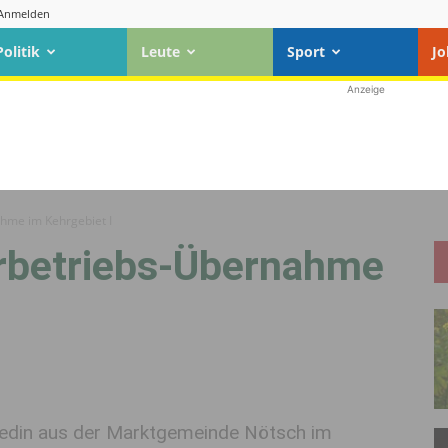
Anmelden
Politik
Leute
Sport
Jo
Anzeige
hme im Kehrgebiet I
rbetriebs-Übernahme
bedin aus der Marktgemeinde Nötsch im