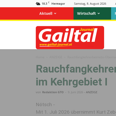
C
18.3
Samstag, 8. August 2026
Hermagor
Aktuell
Wirtschaft
Gailtal
Journal
Home
ANZEIGE
Rauchfangkehrerbetriebs-Überna
Rauchfangkehre
im Kehrgebiet I
von
Redaktion GTO
-
9. Juni 2026
- ANZEIGE
Nötsch -
Mit 1. Juli 2026 übernimmt Kurt Ze