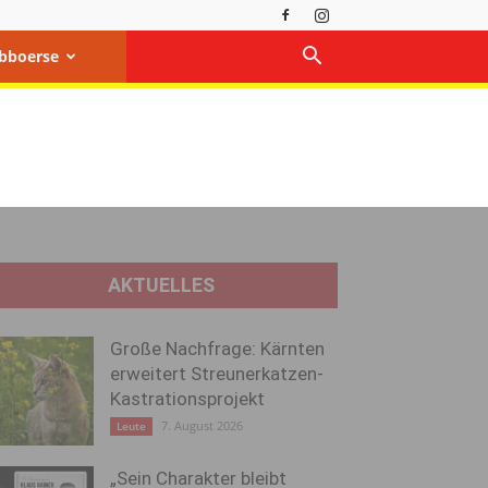
bboerse
AKTUELLES
Große Nachfrage: Kärnten
erweitert Streunerkatzen-
Kastrationsprojekt
7. August 2026
Leute
„Sein Charakter bleibt