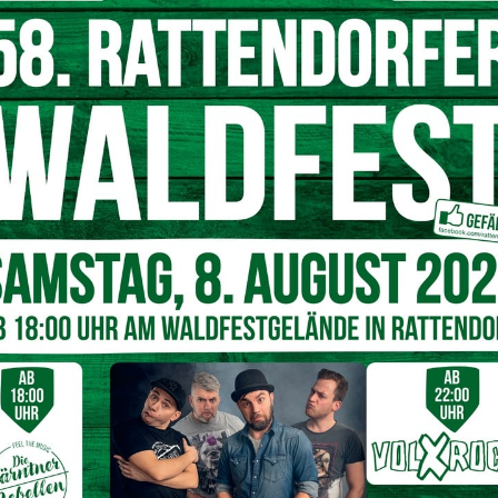
Kurt Zebedin
30 Jahren im Beruf tätig und bringt fast 20 Jahre
r 1992 in Bad Bleiberg, anschließend war er in Villach und
er von Geselle
Benjamin Rindler
sowie seinem Sohn
au
Cindy
und Tochter
Hanna
.
ufgabe
m mit Freude auf die neue Aufgabe und die zukünftige
 im Kehrgebiet I.