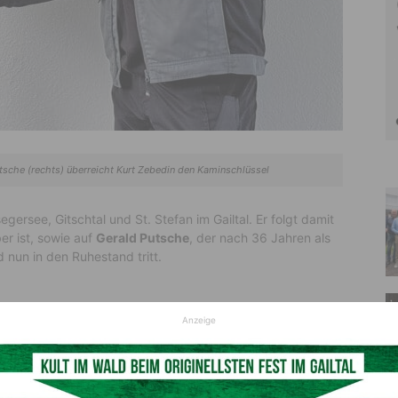
sche (rechts) überreicht Kurt Zebedin den Kaminschlüssel
rsee, Gitschtal und St. Stefan im Gailtal. Er folgt damit
er ist, sowie auf
Gerald Putsche
, der nach 36 Jahren als
 nun in den Ruhestand tritt.
Anzeige
hfangkehrermeister
Gerald Putsche
bedanken sich bei den
Treue und die gute Zusammenarbeit. Gleichzeitig wird der
ukunft alles Gute, vor allem Gesundheit, gewünscht.