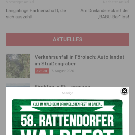
Vorheriger Artikel
Nächster Artikel
Langjährige Partnerschaft, die
Am Dreiländereck ist der
sich auszahlt
„BABU-Bär“ los!
AKTUELLES
Verkehrsunfall in Förolach: Auto landet
im Straßengraben
7. August 2026
Aktuell
Kirchtag in St. Lorenzen
Anzeige
6. August 2026
Aktuell
50 Liter Kraftstoff ausgetreten:
Feuerwehreinsatz in Möderndorf
5. August 2026
Aktuell