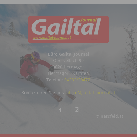
Büro Gailtal Journal
Obervellach 99
9620 Hermagor
Hermagor - Kärnten
Telefon:
04282/20472
Kontaktieren Sie uns:
office@gailtal-journal.at
© nassfeld.at