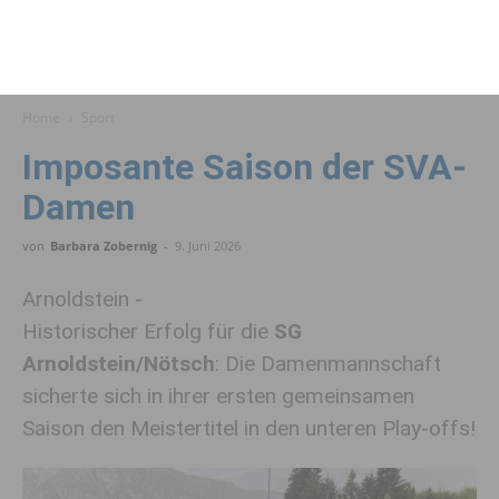
Home
Sport
Imposante Saison der SVA-
Damen
von
Barbara Zobernig
-
9. Juni 2026
Arnoldstein -
Historischer Erfolg für die
SG
Arnoldstein/Nötsch
: Die Damenmannschaft
sicherte sich in ihrer ersten gemeinsamen
Saison den Meistertitel in den unteren Play-offs!