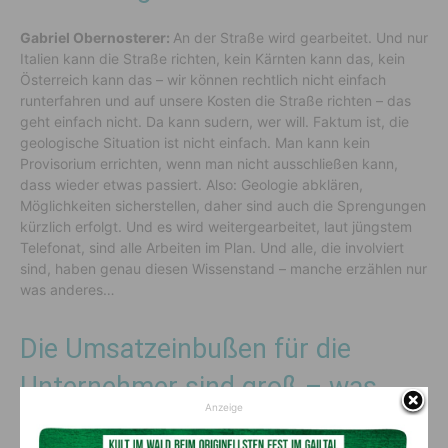
Gabriel Obernosterer:
An der Straße wird gearbeitet. Und nur
Italien kann die Straße richten, kein Kärnten kann das, kein
Österreich kann das – wir können rechtlich nicht einfach
runterfahren und auf unsere Kosten die Straße richten – das
geht einfach nicht. Da kann sudern, wer will. Faktum ist, die
geologische Situation ist nicht einfach. Man kann kein
Provisorium errichten, wenn man nicht ausschließen kann,
dass wieder etwas passiert. Also: Geologie abklären,
Möglichkeiten sicherstellen, daher sind auch die Sprengungen
kürzlich erfolgt. Und es wird weitergearbeitet, laut jüngstem
Telefonat, sind alle Arbeiten im Plan. Und alle, die involviert
sind, haben genau diesen Wissenstand – manche erzählen nur
was anderes…
Die Umsatzeinbußen für die
Unternehmer sind groß – was
Anzeige
haben sie zu erwarten?