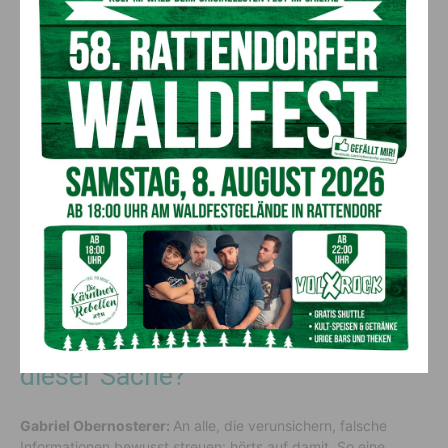
Gabriel Obernosterer:
Auch hier wurde klar an die
Betroffenen kommuniziert, der KWF hat eigene
Sanierungsprogramme, auch für die kleinsten Betriebe. Ich
weiß selber, wie das ist, wenn eine Straße gesperrt ist. Zwei
Jahre lang haben wir nach der Unwetterkatastrophe im
Lesachtal gekämpft, meine Familie, meine Kinder, die die
Betriebe führen. Jeder Kaffee, jedes Stückl Torte, das wegfällt
im Geschäft, wird kritisch. Der KWF hat eigene Programme,
die in so einer Situation drüber helfen. Ja, man muss
hingehen, ja, man muss Unterlagen liefern – aber das müssen
die Unwetter-Geschädigten in Arriach oder in der Innerkrems
auch, wenn sie finanzielle Hilfen brauchen. Steuergeld
freihändig vergeben, geht halt nicht.
Welche Botschaft haben Sie in
dieser Sache?
Gabriel Obernosterer:
An alle, die verunsichern, falsche
Informationen bewusst streuen: hörts auf damit. So eine