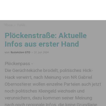
Home
Politik
Plöckenstraße: Aktuelle
Infos aus erster Hand
von
Redaktion GTO
-
31. Juli 2024
Plöckenpass -
Die Gerüchteküche brodelt, politisches Hick-
Hack verwirrt, nach Meinung von NR Gabriel
Obernosterer wollen einzelne Parteien auch jetzt
noch politisches Kleingeld wechseln und
verunsichern, dazu kommen seiner Meinung
nach noch regionale Infos, die keine Grundlage