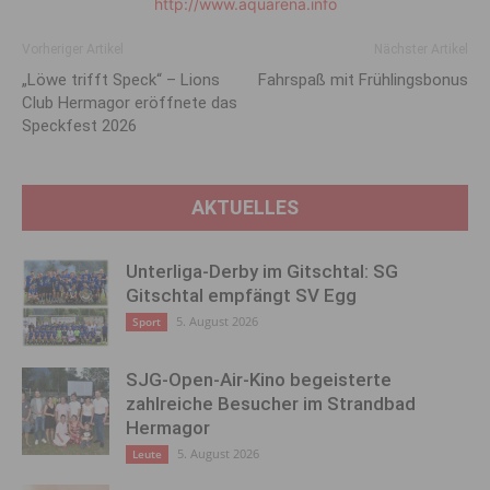
http://www.aquarena.info
Vorheriger Artikel
Nächster Artikel
„Löwe trifft Speck“ – Lions
Fahrspaß mit Frühlingsbonus
Club Hermagor eröffnete das
Speckfest 2026
AKTUELLES
Unterliga-Derby im Gitschtal: SG
Gitschtal empfängt SV Egg
5. August 2026
Sport
SJG-Open-Air-Kino begeisterte
zahlreiche Besucher im Strandbad
Hermagor
5. August 2026
Leute