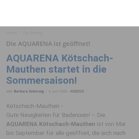
Home
Top Beitrag
Die AQUARENA ist geöffnet!
AQUARENA Kötschach-
Mauthen startet in die
Sommersaison!
von
Barbara Zobernig
-
6. Juni 2026
- ANZEIGE
Kötschach-Mauthen -
Gute Neuigkeiten für Badenixen! – Die
AQUARENA Kötschach-Mauthen
ist von Mai
bis September für alle geöffnet, die sich nach