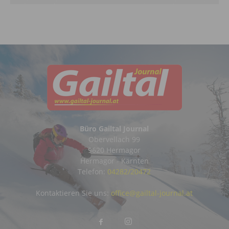
Büro Gailtal Journal
Obervellach 99
9620 Hermagor
Hermagor - Kärnten
Telefon:
04282/20472
Kontaktieren Sie uns:
office@gailtal-journal.at