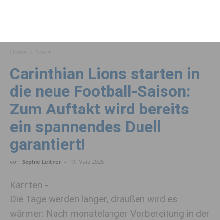
Home
Sport
Carinthian Lions starten in
die neue Football-Saison:
Zum Auftakt wird bereits
ein spannendes Duell
garantiert!
von
Sophie Leitner
-
19. März 2025
Kärnten -
Die Tage werden länger, draußen wird es
wärmer: Nach monatelanger Vorbereitung in der