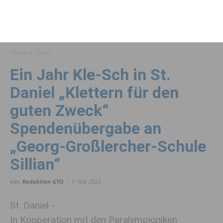
Home
Sport
Ein Jahr Kle-Sch in St.
Daniel „Klettern für den
guten Zweck“
Spendenübergabe an
„Georg-Großlercher-Schule
Sillian“
von
Redaktion GTO
-
7. Mai 2023
St. Daniel -
In Kooperation mit den Paralympioniken