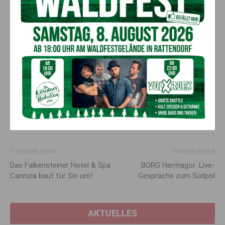
Spendengeldern ihrer Veranstaltung „Bewegung für den guten
Zweck“) übergeben werden.
Markus Kozubowski bedankte sich bei allen Beteiligten dieser
Veranstaltung für die großzügige Spende die für mehrere
Projekte der Georg-Großlercher-Schule eingesetzt werden.
Siehe auch
:
http://www.radlwolf.at/ein-jahr-kle-sch-in-st-
daniel-klettern-fuer-den-guten-zweck-spedenuebergabe-an-
georg-grosslercher-schule-sillian/
Vorheriger Artikel
Nächster Artikel
Das Falkensteiner Hotel & Spa
BORG Hermagor: Live-
Carinzia baut für Sie um!
Gespräche zum Südpol
AKTUELLES