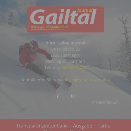
Büro Gailtal Journal
Obervellach 99
9620 Hermagor
Hermagor - Kärnten
Telefon:
04282/20472
Kontaktieren Sie uns:
office@gailtal-journal.at
© nassfeld.at
Transparenzdatenbank
Ausgabe
Tarife