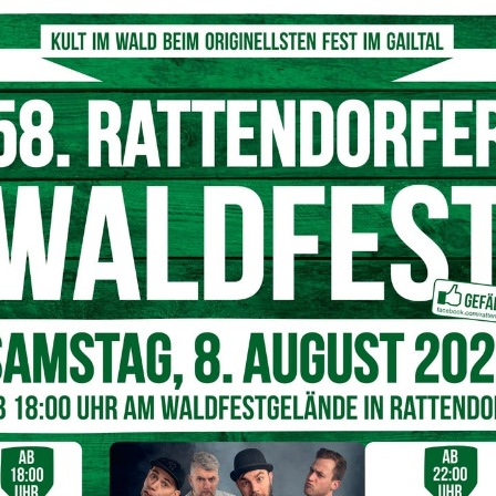
 Kanuteam der Sportunion in Kärnten
© Steinbrenner
 bei Kanu-EM U18-Ziel: 21. Platz
chte der 15-jährige Sportler
Max