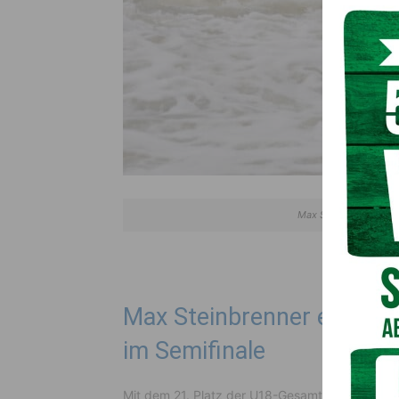
Max Steinbrenner vom
Max Steinbrenner erreicht
im Semifinale
Mit dem 21. Platz der U18-Gesamtwertung errei