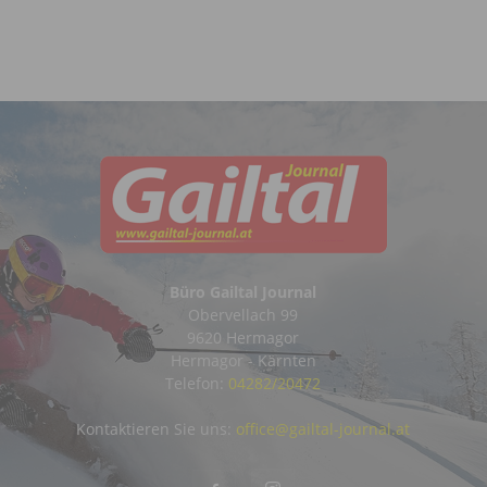
Büro Gailtal Journal
Obervellach 99
9620 Hermagor
Hermagor - Kärnten
Telefon:
04282/20472
Kontaktieren Sie uns:
office@gailtal-journal.at