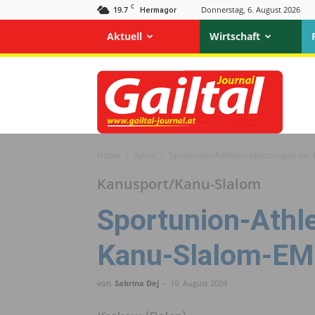
C
19.7
Donnerstag, 6. August 2026
Hermagor
Aktuell
Wirtschaft
Gailtal
Journal
Home
Sport
Sportunion-Athleten überzeugen bei
Kanusport/Kanu-Slalom
Sportunion-Athl
Kanu-Slalom-EM
von
Sabrina Dej
-
19. August 2024