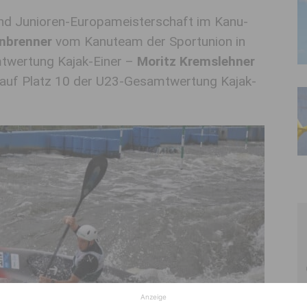
und Junioren-Europameisterschaft im Kanu-
nbrenner
vom Kanuteam der Sportunion in
twertung Kajak-Einer –
Moritz Kremslehner
auf Platz 10 der U23-Gesamtwertung Kajak-
Anzeige