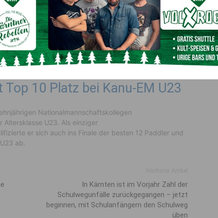
rnten und Sportler des Vereins „Kärnten
iel der TOP 25 in der Europameisterschaft.
ziger österreichischer U18-Paddler für das
alifizieren, jedoch konnte er als mit
noch zum Finale der besten 12 aufsteigen und landete
.
lt Top 10 Platz bei Kanu-EM U23
ehnjährigen Nationalmannschaftskollegen
 Altersklasse U23. Als einziger
ifizierte er sich auch ins Finale der besten 12 Paddler und
M U23 ab.
Nächster Artikel
ge
In Kärnten ist im Vorjahr Zahl der
Schulwegunfälle zurückgegangen – jetzt
beginnen, mit Schulanfängern den Schulweg
üben