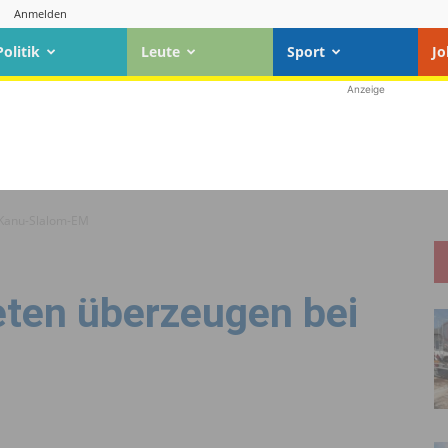
Anmelden
Politik
Leute
Sport
Jo
Anzeige
 Kanu-Slalom-EM
eten überzeugen bei