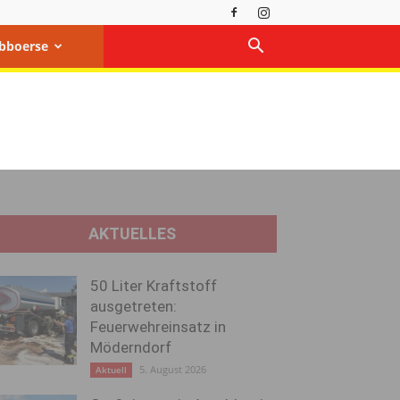
bboerse
AKTUELLES
50 Liter Kraftstoff
ausgetreten:
Feuerwehreinsatz in
Möderndorf
5. August 2026
Aktuell