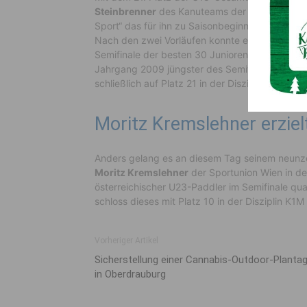
Steinbrenner
des Kanuteams der Sportunion Kä
Sport“ das für ihn zu Saisonbeginn gesteckte Z
Nach den zwei Vorläufen konnte er sich als ein
Semifinale der besten 30 Juniorenpaddler K1M qu
Jahrgang 2009 jüngster des Semifinales nicht 
schließlich auf Platz 21 in der Disziplin K1M U18
Moritz Kremslehner erzie
Anders gelang es an diesem Tag seinem neunz
Moritz Kremslehner
der Sportunion Wien in der
österreichischer U23-Paddler im Semifinale qual
schloss dieses mit Platz 10 in der Disziplin K1
Vorheriger Artikel
Sicherstellung einer Cannabis-Outdoor-Planta
in Oberdrauburg