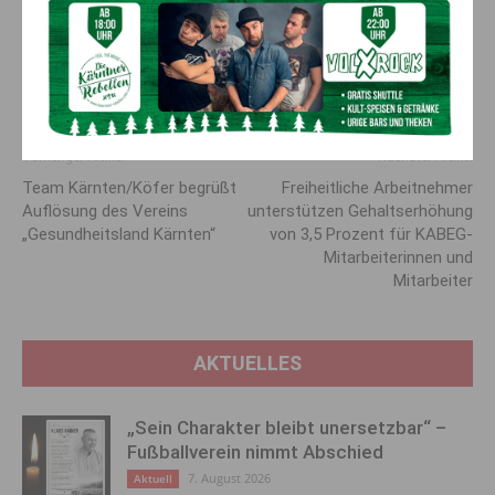
12 :00 Finale Frauen – 12 :10 Finale Herren
Sonntag, 15. Dezember 2024 – Vertical-Rennen
10 :00 Vertical Rennen (Einzelstart) – Frauen
11 :00 Vertical Rennen (Einzelstart) – Männer
13 :50 Siegerehrung (Sprint- und Vertical-Rennen)
Vorheriger Artikel
Nächster Artikel
Team Kärnten/Köfer begrüßt
Freiheitliche Arbeitnehmer
Auflösung des Vereins
unterstützen Gehaltserhöhung
„Gesundheitsland Kärnten“
von 3,5 Prozent für KABEG-
Mitarbeiterinnen und
Mitarbeiter
AKTUELLES
„Sein Charakter bleibt unersetzbar“ –
Fußballverein nimmt Abschied
7. August 2026
Aktuell