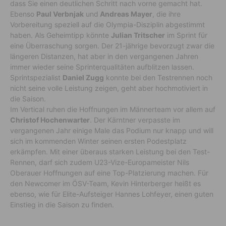
dass Sie einen deutlichen Schritt nach vorne gemacht hat.
Ebenso
Paul Verbnjak
und
Andreas Mayer
, die ihre
Vorbereitung speziell auf die Olympia-Disziplin abgestimmt
haben. Als Geheimtipp könnte
Julian Tritscher
im Sprint für
eine Überraschung sorgen. Der 21-jährige bevorzugt zwar die
längeren Distanzen, hat aber in den vergangenen Jahren
immer wieder seine Sprinterqualitäten aufblitzen lassen.
Sprintspezialist
Daniel Zugg
konnte bei den Testrennen noch
nicht seine volle Leistung zeigen, geht aber hochmotiviert in
die Saison.
Im Vertical ruhen die Hoffnungen im Männerteam vor allem auf
Christof Hochenwarter
. Der Kärntner verpasste im
vergangenen Jahr einige Male das Podium nur knapp und will
sich im kommenden Winter seinen ersten Podestplatz
erkämpfen. Mit einer überaus starken Leistung bei den Test-
Rennen, darf sich zudem U23-Vize-Europameister Nils
Oberauer Hoffnungen auf eine Top-Platzierung machen. Für
den Newcomer im ÖSV-Team, Kevin Hinterberger heißt es
ebenso, wie für Elite-Aufsteiger Hannes Lohfeyer, einen guten
Einstieg in die Saison zu finden.