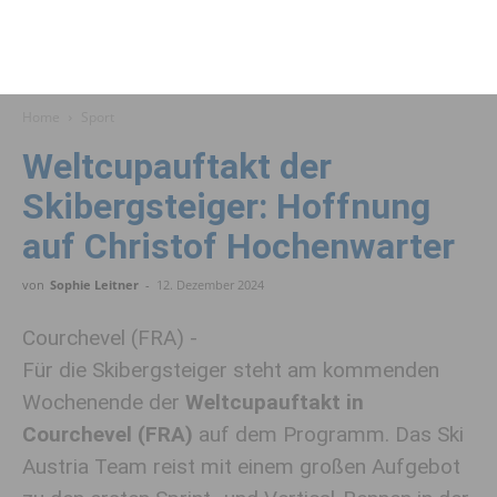
Home
Sport
Weltcupauftakt der
Skibergsteiger: Hoffnung
auf Christof Hochenwarter
von
Sophie Leitner
-
12. Dezember 2024
Courchevel (FRA) -
Für die Skibergsteiger steht am kommenden
Wochenende der
Weltcupauftakt in
Courchevel (FRA)
auf dem Programm. Das Ski
Austria Team reist mit einem großen Aufgebot