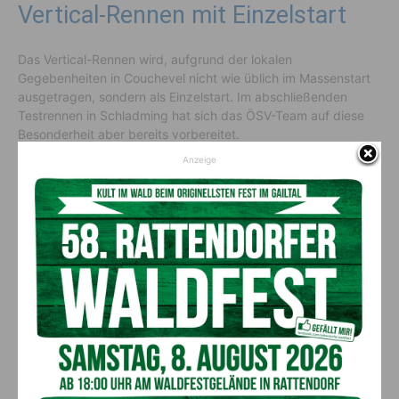
Vertical-Rennen mit Einzelstart
Das Vertical-Rennen wird, aufgrund der lokalen
Gegebenheiten in Couchevel nicht wie üblich im Massenstart
ausgetragen, sondern als Einzelstart. Im abschließenden
Testrennen in Schladming hat sich das ÖSV-Team auf diese
Besonderheit aber bereits vorbereitet.
Anzeige
Das Programm
World Cup Courchevel (FRA):
Freitag, 13. Dezember 2024
17 :00 Opening Ceremony
Samstag, 14. Dezember 2024 – Sprint-Rennen
09 :00 Qualifikation Frauen – 9 :30 (TBC) Qualifikation Herren
10 :05 Heat Frauen – 10 :40 Heat Herren
11:16 Semi-Finale Frauen – 11:32 Semi-Finale Herren