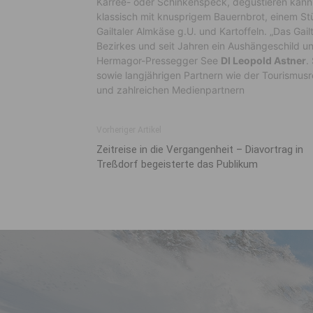
Karree- oder Schinkenspeck, degustieren kann
klassisch mit knusprigem Bauernbrot, einem Stüc
Gailtaler Almkäse g.U. und Kartoffeln. „Das Gai
Bezirkes und seit Jahren ein Aushängeschild un
Hermagor-Pressegger See
DI Leopold Astner
.
sowie langjährigen Partnern wie der Tourismus
und zahlreichen Medienpartnern
Vorheriger Artikel
Zeitreise in die Vergangenheit – Diavortrag in
Treßdorf begeisterte das Publikum