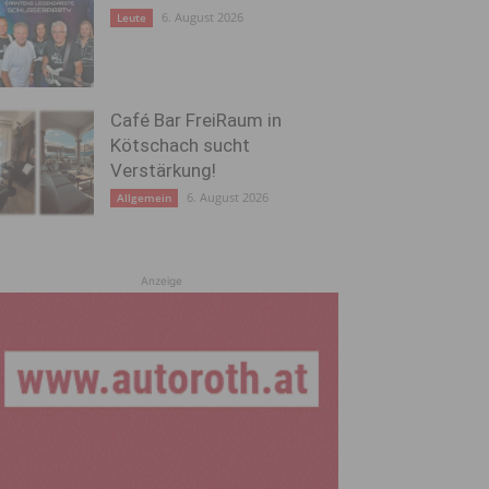
6. August 2026
Leute
Café Bar FreiRaum in
Kötschach sucht
Verstärkung!
6. August 2026
Allgemein
Anzeige