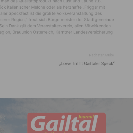
 man das Qualitätsprodukt nach Lust und Laune z.B.
k italienischer Melone oder als herzhafte „Frigga“ mit
ltaler Speckfest ist die größte Volksveranstaltung des
serer Region,“ freut sich Bürgermeister der Stadtgemeinde
 Sein Dank gilt dem Veranstalterverein, allen Mitwirkenden
region, Brauunion Österreich, Kärntner Landesversicherung
Nächster Artikel
„Löwe trifft Gailtaler Speck“