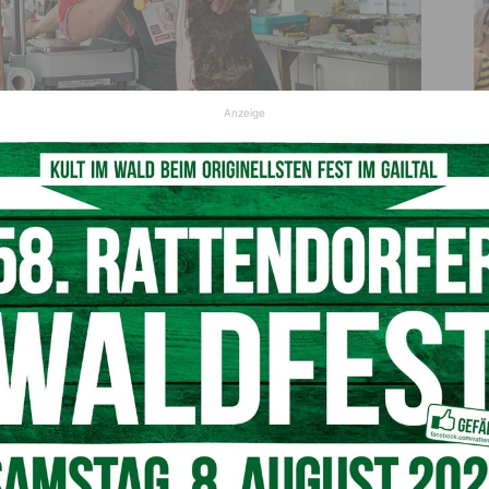
Anzeige
 erwarten die Besucher auf der Flaniermeile
k“
 den 6. Juni ab 18:00 Uhr mit dem Lionsclub-
ch am Gasserplatz und anschließender Speckparty mit
 Für die musikalische Unterhaltung im Festzelt sorgt
ungen Gailtaler (Sonntags-Frühschoppen).