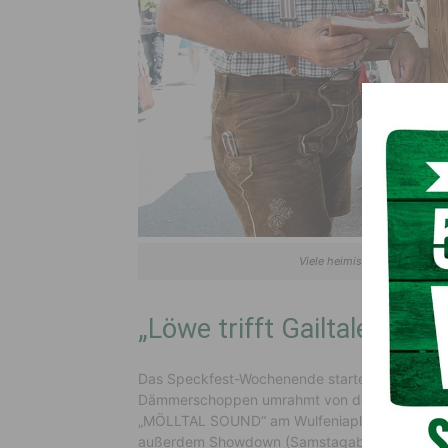
Viele heimische Speckstände
„Löwe trifft Gailtaler Spec
Das Speckfest-Wochenende startet am Freitag,
Dämmerschoppen umrahmt von der TK Weißbria
„MÖLLTAL SOUND“ am Wulfeniaplatz (ab 21 Uhr).
außerdem Showdown (Samstagabend) und die J