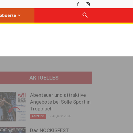
bboerse
AKTUELLES
Abenteuer und attraktive
Angebote bei Sölle Sport in
Tröpolach
6. August 2026
ANZEIGE
Das NOCKISFEST