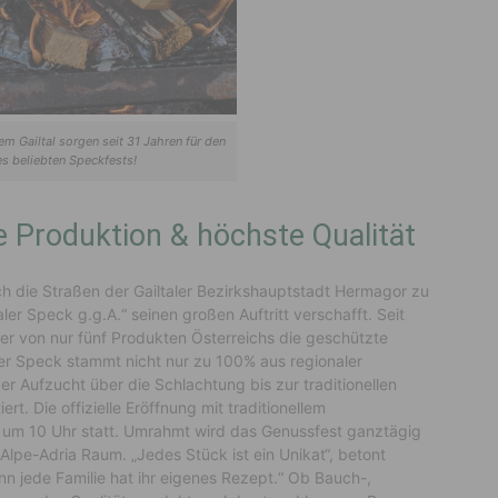
em Gailtal sorgen seit 31 Jahren für den
es beliebten Speckfests!
e Produktion & höchste Qualität
die Straßen der Gailtaler Bezirkshauptstadt Hermagor zu
ler Speck g.g.A.“ seinen großen Auftritt verschafft. Seit
ner von nur fünf Produkten Österreichs die geschützte
ler Speck stammt nicht nur zu 100% aus regionaler
r Aufzucht über die Schlachtung bis zur traditionellen
ert. Die offizielle Eröffnung mit traditionellem
i um 10 Uhr statt. Umrahmt wird das Genussfest ganztägig
Alpe-Adria Raum. „Jedes Stück ist ein Unikat“, betont
 jede Familie hat ihr eigenes Rezept.“ Ob Bauch-,