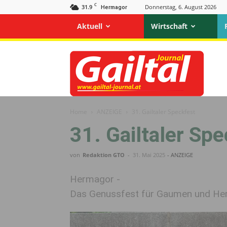
C
31.9
Donnerstag, 6. August 2026
Hermagor
Aktuell
Wirtschaft
Gailtal
Journal
Home
ANZEIGE
31. Gailtaler Speckfest
31. Gailtaler Sp
von
Redaktion GTO
-
31. Mai 2025
- ANZEIGE
Hermagor -
Das Genussfest für Gaumen und Herz