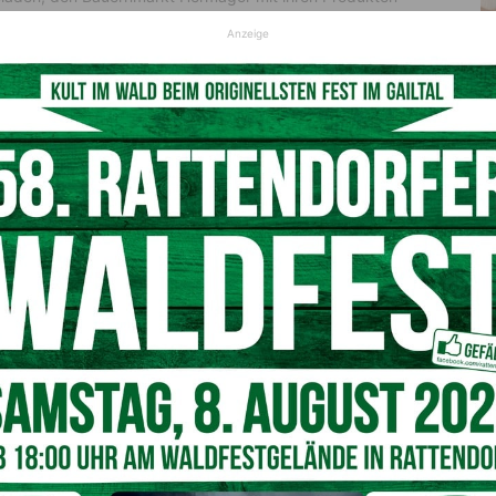
en freundschaftlich in der Marktgemeinschaft willkommen
Anzeige
t auf den Marktplatz. Egal ob Kunst oder Naturprodukte:
ch immer gerne am Bauernmarkt – auf einen Leckerbissen,
nfach zur Ideenfindung. Gemeinsam überlegt es sich oft
ir dekorieren könnten!