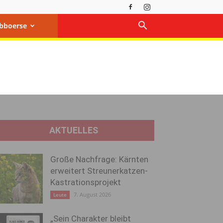
bboerse
AKTUELLES
Große Nachfrage: Kärnten
erweitert Streunerkatzen-
Kastrationsprojekt
7. August 2026
Leute
„Sein Charakter bleibt