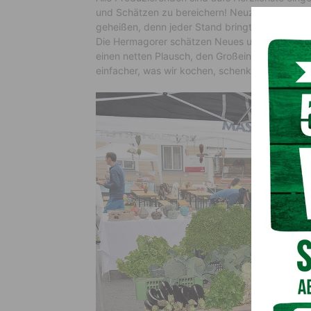
und Schätzen zu bereichern! Neuzugänge werd
geheißen, denn jeder Stand bringt neue Vielfal
Die Hermagorer schätzen Neues und treffen si
einen netten Plausch, den Großeinkauf oder ei
einfacher, was wir kochen, schenken oder wie w