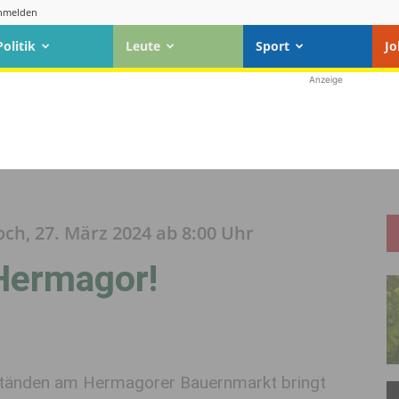
nmelden
Politik
Leute
Sport
Jo
Anzeige
ch, 27. März 2024 ab 8:00 Uhr
Hermagor!
ständen am Hermagorer Bauernmarkt bringt