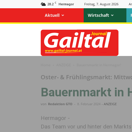
C
28.2
Freitag, 7. August 2026
A
Hermagor
Aktuell
Wirtschaft
Gailtal
Journal
Home
ANZEIGE
Bauernmarkt in Hermagor!
Oster- & Frühlingsmarkt: Mittwo
Bauernmarkt in 
von
Redaktion GTO
-
8. Februar 2024
- ANZEIGE
Hermagor -
Das Team vor und hinter den Markt