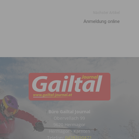
Nächster Artikel
Anmeldung online
Büro Gailtal Journal
Obervellach 99
9620 Hermagor
Hermagor - Kärnten
Telefon:
04282/20472