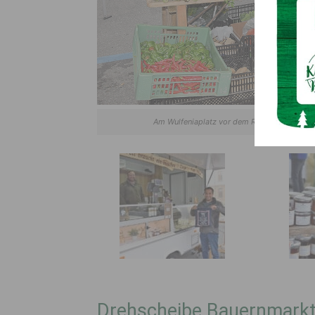
Am Wulfeniaplatz vor dem Rathaus dreht sic
Drehscheibe Bauernmark