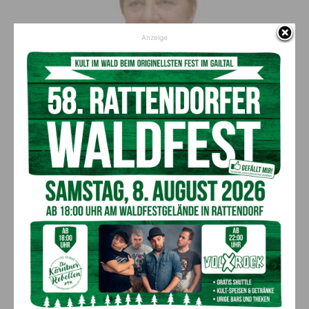
Anzeige
Tourismusvorsitzende Monika Hausmann: „Bad
Bleiberg konnte sich glücklich schätzen, einem
so wertvollen und weitsichtigen Menschen, wie
Hr. KR Vincent Künig, zu begegnen, der Bad
Bleiberg in eine positive und
gesundheitsorientierte Zukunft führte. Der
Tourismusverband sagt ein letztes Danke mit
einem herzlichen Glück auf!“
Umbau, Vergrößerung Vivea Hotel
Bad Bleiberg