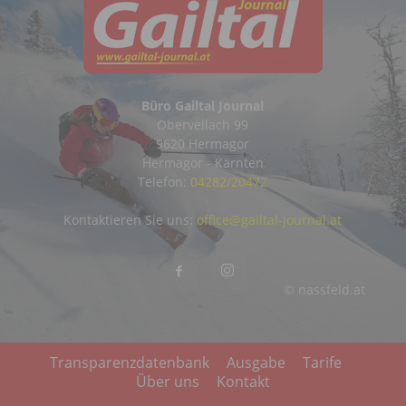
Büro Gailtal Journal
Obervellach 99
9620 Hermagor
Hermagor - Kärnten
Telefon:
04282/20472
Kontaktieren Sie uns:
office@gailtal-journal.at
© nassfeld.at
Transparenzdatenbank
Ausgabe
Tarife
Über uns
Kontakt