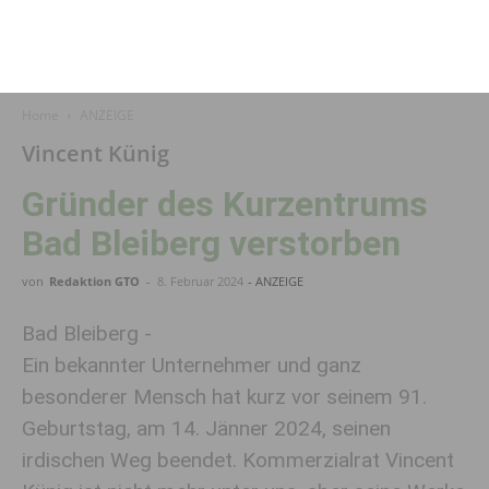
Home
ANZEIGE
Vincent Künig
Gründer des Kurzentrums
Bad Bleiberg verstorben
von
Redaktion GTO
-
8. Februar 2024
- ANZEIGE
Bad Bleiberg -
Ein bekannter Unternehmer und ganz
besonderer Mensch hat kurz vor seinem 91.
Geburtstag, am 14. Jänner 2024, seinen
irdischen Weg beendet. Kommerzialrat Vincent