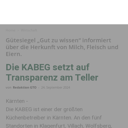
Home
Wirtschaft
Gütesiegel „Gut zu wissen“ informiert
über die Herkunft von Milch, Fleisch und
Eiern.
Die KABEG setzt auf
Transparenz am Teller
von
Redaktion GTO
-
24. September 2024
Kärnten -
Die KABEG ist einer der größten
Küchenbetreiber in Kärnten. An den fünf
Standorten in Klagenfurt, Villach, Wolfsberg,