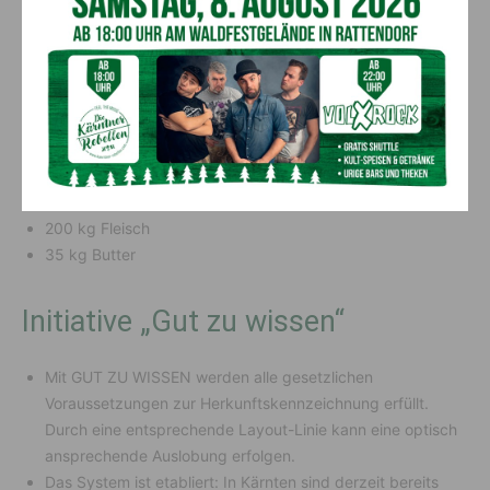
weitere Bereiche, wie die Gastronomie sowie verarbeitete
Lebensmittel und Fertigprodukte, auszuweiten.
Allein im Klinikum Klagenfurt werden
täglich verarbeitet:
350 kg Gemüse
350 Liter Milch
200 kg Fleisch
35 kg Butter
Initiative „Gut zu wissen“
Mit GUT ZU WISSEN werden alle gesetzlichen
Voraussetzungen zur Herkunftskennzeichnung erfüllt.
Durch eine entsprechende Layout-Linie kann eine optisch
ansprechende Auslobung erfolgen.
Das System ist etabliert: In Kärnten sind derzeit bereits