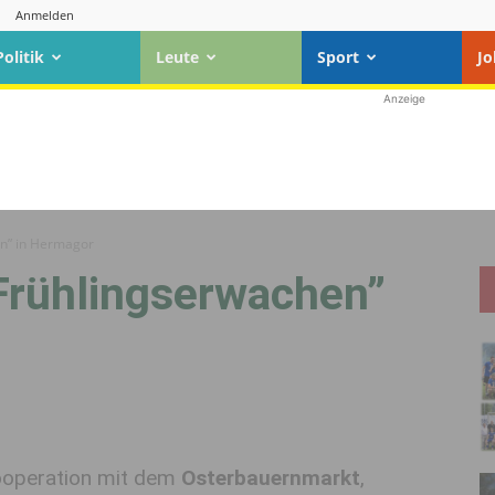
Anmelden
Politik
Leute
Sport
Jo
Anzeige
en” in Hermagor
Frühlingserwachen”
 Kooperation mit dem
Osterbauernmarkt
,