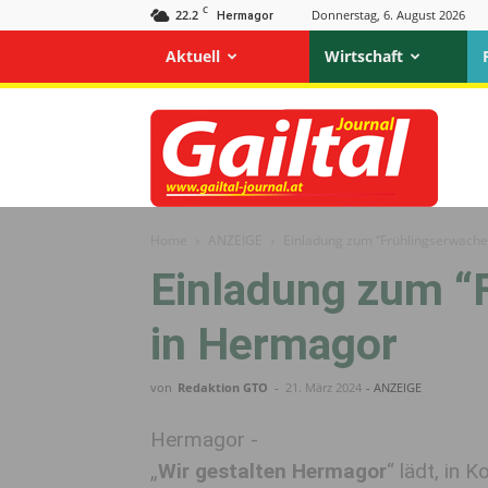
C
22.2
Donnerstag, 6. August 2026
Hermagor
Aktuell
Wirtschaft
Gailtal
Journal
Home
ANZEIGE
Einladung zum “Frühlingserwach
Einladung zum “
in Hermagor
von
Redaktion GTO
-
21. März 2024
- ANZEIGE
Hermagor -
„
Wir gestalten Hermagor
“ lädt, in