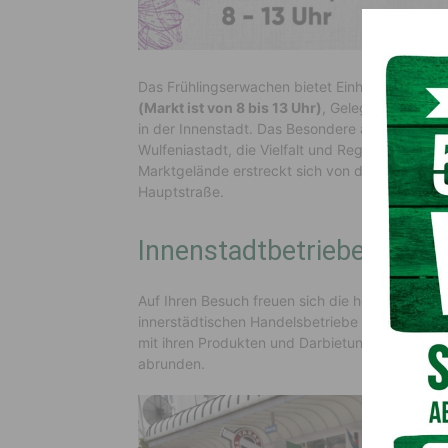
Das Frühlingserwachen bietet Einheimischen u
(Markt ist von 8 bis 13 Uhr)
, Gelegenheit zum
in der Innenstadt. Das Besondere am Frühlings
Wulfeniastadt, die Vielfalt und Regionalität de
Marktgelände erstreckt sich von der 10.-Oktobe
Hauptstraße.
Innenstadtbetriebe, Gas
Auf Ihren Besuch freuen sich die heimischen La
innerstädtischen Handelsbetriebe und die heim
mit ihren Produkten und Darbie­tungen das Frü
abrunden.