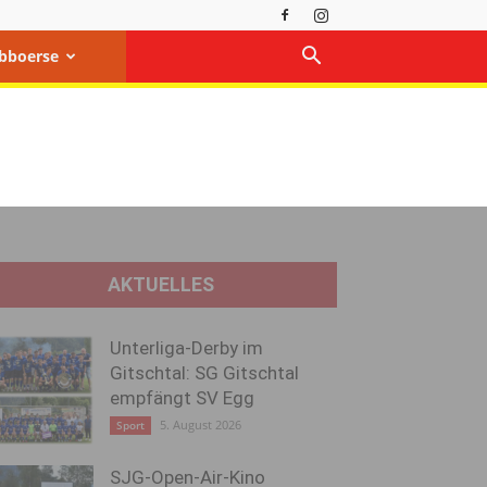
bboerse
AKTUELLES
Unterliga-Derby im
Gitschtal: SG Gitschtal
empfängt SV Egg
5. August 2026
Sport
SJG-Open-Air-Kino