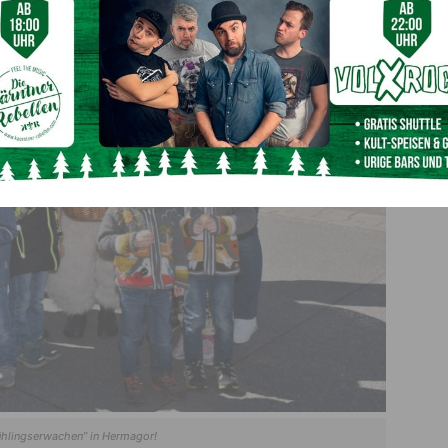
hlingserwachen” in Hermagor!