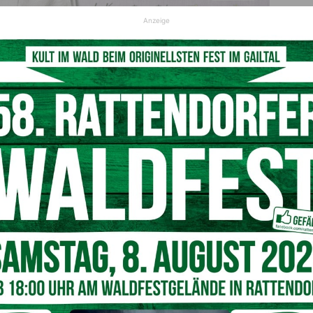
Anzeige
nd Gästen jeder Altersgruppe am Mittwoch,
27. März 2024
 Flanieren, Shoppen, Genießen und gemeinsamen Verweilen
erwachen ist die Kooperation mit dem Bauernmarkt der
r Produkte bei den zahlreichen Marktständen. Das autofreie
r Straße über den Gasserplatz bis in die untere
tro und Kunsthandwerk uvm.
ndwirte, die regionalen Kunst­handwerker, die
ischen Gastro­nomen sowie alle Beteiligten – die zusammen
hlingserwachen in der Wulfeniastadt stimmungsvoll