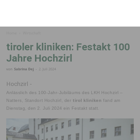
Home
Wirtschaft
tiroler kliniken: Festakt 100
Jahre Hochzirl
von
Sabrina Dej
-
2. Juli 2024
Hochzirl -
Anlässlich des 100-Jahr-Jubiläums des LKH Hochzirl –
Natters, Standort Hochzirl, der
tirol kliniken
fand am
Dienstag, den 2. Juli 2024 ein Festakt statt.