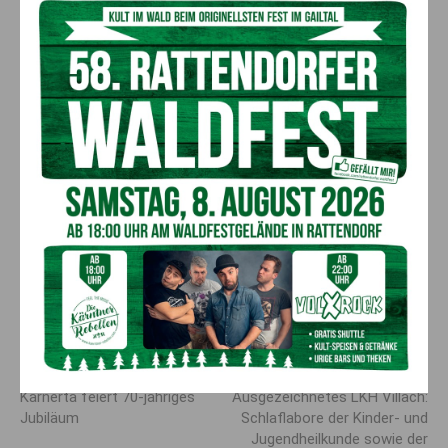
Am Bild: Elke Pucks-Faes (Ärztliche Direktorin Hochzirl) mit ihrem ehemaligen
Patienten Hans Grugger (c) Gerhard Berger
Vorheriger Artikel
Nächster Artikel
Karnerta feiert 70-jähriges
Ausgezeichnetes LKH Villach:
Jubiläum
Schlaflabore der Kinder- und
Jugendheilkunde sowie der