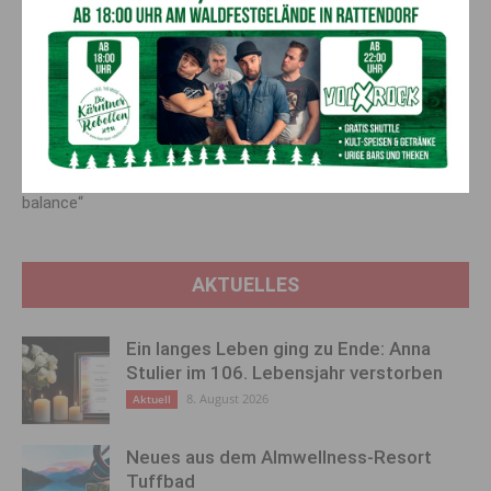
Vorheriger Artikel
Nächster Artikel
Neues Angebot bei „aktiv &
Waidmanns Heil!
balance“
AKTUELLES
Ein langes Leben ging zu Ende: Anna
Stulier im 106. Lebensjahr verstorben
8. August 2026
Aktuell
Neues aus dem Almwellness-Resort
Tuffbad