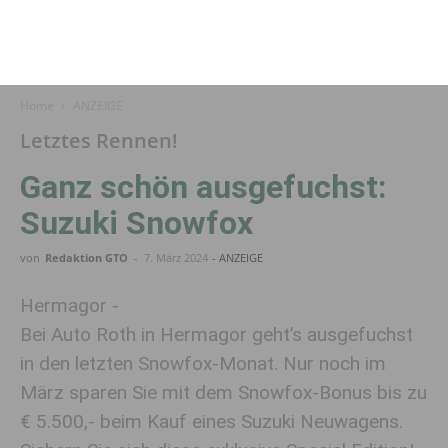
Home
ANZEIGE
Letztes Rennen!
Ganz schön ausgefuchst:
Suzuki Snowfox
von
Redaktion GTO
-
7. März 2024
- ANZEIGE
Hermagor -
Bei Auto Roth in Hermagor geht’s ausgefuchst
in den letzten Snowfox-Monat. Nur noch im
März sparen Sie mit dem Snowfox-Bonus bis zu
€ 5.500,- beim Kauf eines Suzuki Neuwagens.