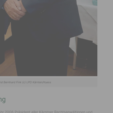
nd Bernhard Fink (c) LPD Kärnten/Kuess
ng
hr 2006 Präsident aller Kärntner Rechtsanwältinnen und