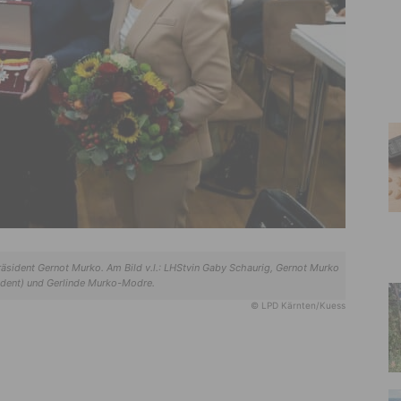
ident Gernot Murko. Am Bild v.l.: LHStvin Gaby Schaurig, Gernot Murko
dent) und Gerlinde Murko-Modre.
© LPD Kärnten/Kuess