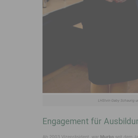
LHStvin Gaby Schaurig u
Engagement für Ausbildu
Ab 2003 Vizepräsident, war
Murko
seit dem Ja