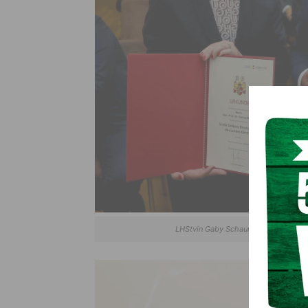
LHStvin Gaby Schaurig und Gernot M