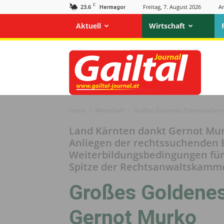
C
23.6
Freitag, 7. August 2026
A
Hermagor
Aktuell
Wirtschaft
Gailtal
Journal
Home
Wirtschaft
Großes Goldenes Ehrenzeichen 
Land Kärnten dankt Gernot Murk
Anliegen der rechtssuchenden 
Weiterbildungsbedingungen für 
Spitze der Rechtsanwaltskamm
Großes Goldenes
Gernot Murko