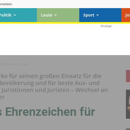
nmelden
Politik
Leute
Sport
Jo
Anzeige
für Gernot Murko
o für seinen großen Einsatz für die
Bevölkerung und für beste Aus- und
Juristinnen und Juristen – Wechsel an
er
 Ehrenzeichen für