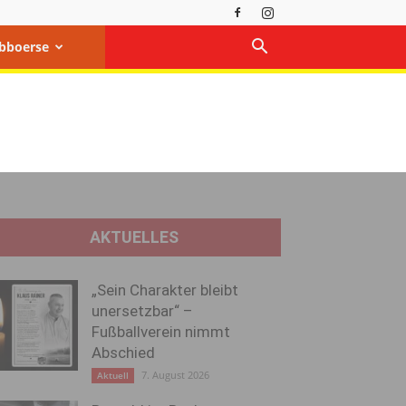
bboerse
AKTUELLES
„Sein Charakter bleibt
unersetzbar“ –
Fußballverein nimmt
Abschied
7. August 2026
Aktuell