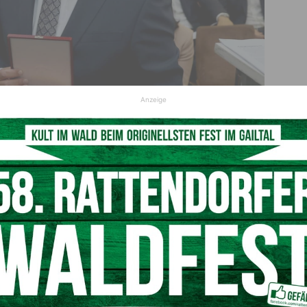
Anzeige
urko (RA-Kammer-Präsident) (c) LPD Kärnten/Kuess