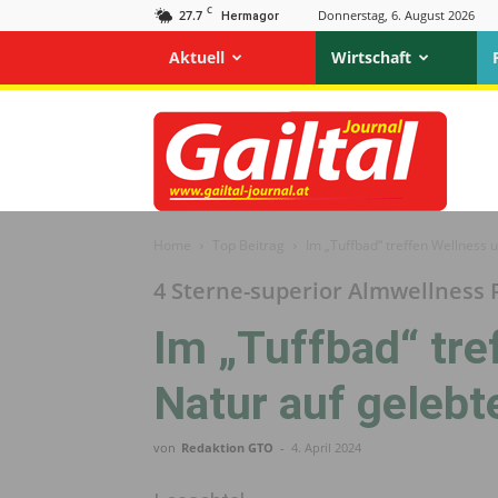
C
27.7
Donnerstag, 6. August 2026
Hermagor
Aktuell
Wirtschaft
Gailtal
Journal
Home
Top Beitrag
Im „Tuffbad“ treffen Wellness u
4 Sterne-superior Almwellness 
Im „Tuffbad“ tre
Natur auf gelebt
von
Redaktion GTO
-
4. April 2024