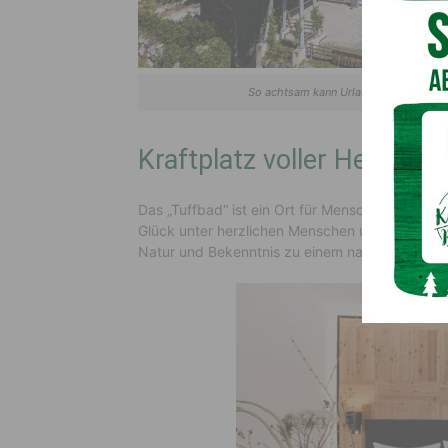
So achtsam kann Urlaub sein: Almwelln
Kraftplatz voller Herzen
Das „Tuffbad“ ist ein Ort für Menschen, die 
Glück unter herzlichen Menschen und in der Na
Natur und Bekenntnis zu einem nachhaltigen Mi