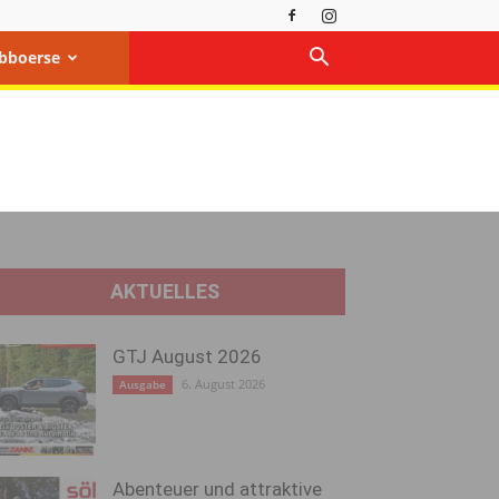
bboerse
AKTUELLES
GTJ August 2026
6. August 2026
Ausgabe
Abenteuer und attraktive