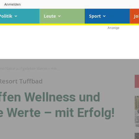
Anmelden
Politik
Leute
Sport
Jo
Anzeige
nd Natur auf gelebte Werte – mit...
Resort Tuffbad
ffen Wellness und
e Werte – mit Erfolg!