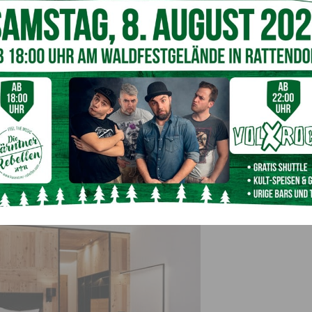
ess auf höchstem Niveau, inklusive Sky-Infinity-Pool
swärme
Erdung suchen und gerne mal das Handy weglegen, um das
tur zu finden. Hier werden Werte wie Respekt vor der
teinander Tag für Tag gelebt.