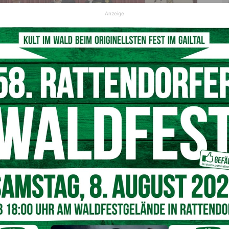
Anzeige
nnen und Bürger über das Thema Blackout und wie man sich für den Fall der
Fälle rüsten kann
© Büro LR Fellner
ist gewappnet und kann selbst viel zu einem glimpflichen
gen ist besser als Heilen“, wollen wir das Thema Blackout