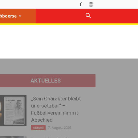
bboerse
AKTUELLES
„Sein Charakter bleibt
unersetzbar“ –
Fußballverein nimmt
Abschied
7. August 2026
Aktuell