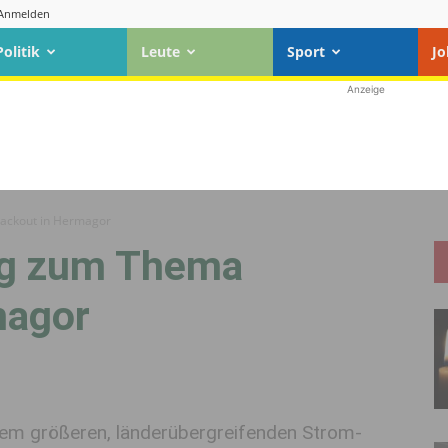
Anmelden
Politik
Leute
Sport
Jo
Anzeige
lackout in Hermagor
ng zum Thema
magor
nem größeren, länderübergreifenden Strom-