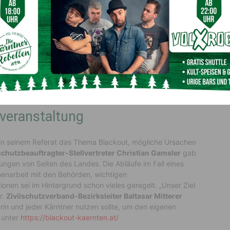
 gute Vorbereitung ist – wie so oft im Leben – im Fall des
en“, erklärt
Katastrophenschutzreferent Landesrat Daniel
f einen zweiwöchigen Campingurlaub in den eigenen vier
n rollierend verbrauchen und wieder nachkaufen, so
veranstaltung
 in seinem Referat das Thema Blackout, mögliche Ursachen
chutzbeauftragter-Stellvertreter Christian Gamsler
gab
ungen von Seiten des Landes. Die Abläufe im Fall eines
menarbeit mit den Behörden, wichtigen
ionen sei im Hintergrund schon vieles geregelt. „Unser Ziel
r.
Zivilschutzverband-Bezirksleiter Baltasar Mitterer
erin und jeder Kärntner nutzen sollte, um den eigenen
 unter
https://blackout-kaernten.at/