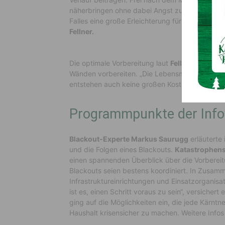
näherbringen ohne dabei Angst zu schüren. Denn
Falles eine große Erleichterung für alle Beteiligt
Fellner.
Die optimale Vorbereitung laut
Fellner
: Sich au
Wänden vorbereiten. „Die Lebensmittel kann ma
entstehen auch keine großen Kosten“.
Programmpunkte der Info
Blackout-Experte Markus Saurugg
erläuterte
und die Folgen eines Blackouts.
Katastrophens
einen spannenden Überblick über die Vorbereit
Blackouts seien bestens koordiniert. In Zusam
Infrastruktureinrichtungen und Einsatzorganisat
ist es, einen Schritt voraus zu sein“, versichert e
ging auf die Möglichkeiten ein, die jede Kärntn
Haushalt krisensicher zu machen. Weitere Infos