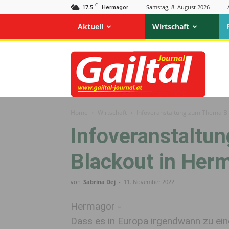
C
17.5
Samstag, 8. August 2026
Hermagor
Aktuell
Wirtschaft
Gailtal
Journal
Home
Wirtschaft
Infoveranstaltung zum Thema B
Infoveranstaltu
Blackout in Her
von
Sabrina Dej
-
11. November 2022
Hermagor -
Dass es in Europa irgendwann zu ei