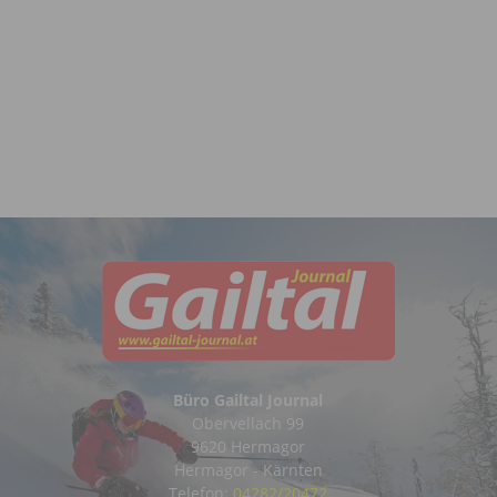
Büro Gailtal Journal
Obervellach 99
9620 Hermagor
Hermagor - Kärnten
Telefon:
04282/20472