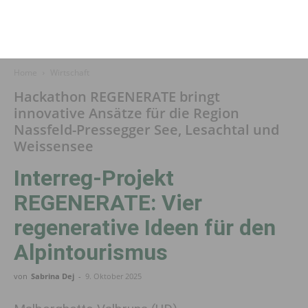
Home
Wirtschaft
Hackathon REGENERATE bringt
innovative Ansätze für die Region
Nassfeld-Pressegger See, Lesachtal und
Weissensee
Interreg-Projekt
REGENERATE: Vier
regenerative Ideen für den
Alpintourismus
von
Sabrina Dej
-
9. Oktober 2025