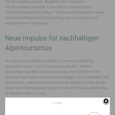
für den Alpintourismus. Begleitet von intensiven
Arbeitssessions bis spät in die Nacht, methodischer
Unterstützung durch Design Thinking und Facilitation sowie
fachlichem Mentoring in Marketing, Kommunikation und
regenerativem Tourismus.
Neue Impulse für nachhaltigen
Alpintourismus
So soll etwa der Biolago Saifnitz zu einem ganzjährig
nutzbaren Natur- und Erholungsort werden. Weitere
Vorschläge betrafen die Reduzierung von Abfällen in der
Bergwelt der Region Nassfeld-Pressegger See, Lesachtal und
Weissensee, die Aufwertung des Burjé-Gebiets in Alta Badia
sowie die Wiederbelebung der historischen Strada della Vena
in Arabba–Colle S. Lucia.
Anzeige
Ideen werden Realität bis 2026