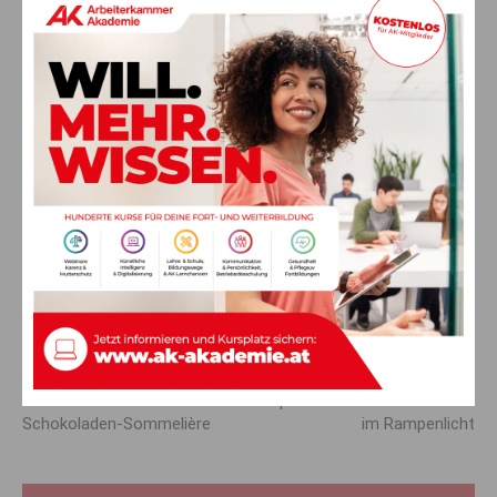
Bis Frühjahr 2026 sollen die besten Ideen mit Unterstützung
der lokalen Partner konkret umgesetzt werden.
Tourismus neu denken: Von
nachhaltig zu regenerativ
Das Interreg Italien/Österreich-Projekt REGENERATE verfolgt
das Ziel, den Tourismus in den Alpen von reiner Nachhaltigkeit
hin zu echter Regeneration weiterzuentwickeln – zum Nutzen
von Natur, Gemeinschaft und Wirtschaftskraft in unseren
Regionen.
Vorheriger Artikel
Nächster Artikel
Sie ist Kärntens erste
Sportlerwahl: Kärntner Asse
Schokoladen-Sommelière
im Rampenlicht