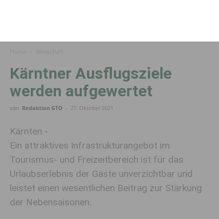
Home
Wirtschaft
Kärntner Ausflugsziele
werden aufgewertet
von
Redaktion GTO
-
27. Oktober 2021
Kärnten -
Ein attraktives Infrastrukturangebot im
Tourismus- und Freizeitbereich ist für das
Urlaubserlebnis der Gäste unverzichtbar und
leistet einen wesentlichen Beitrag zur Stärkung
der Nebensaisonen.