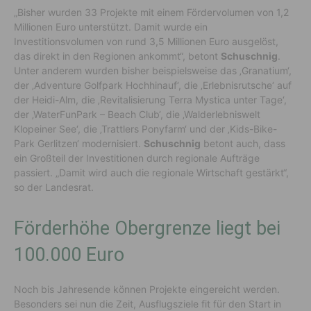
„Bisher wurden 33 Projekte mit einem Fördervolumen von 1,2
Millionen Euro unterstützt. Damit wurde ein
Investitionsvolumen von rund 3,5 Millionen Euro ausgelöst,
das direkt in den Regionen ankommt“, betont
Schuschnig
.
Unter anderem wurden bisher beispielsweise das ‚Granatium‘,
der ‚Adventure Golfpark Hochhinauf‘, die ‚Erlebnisrutsche‘ auf
der Heidi-Alm, die ‚Revitalisierung Terra Mystica unter Tage‘,
der ‚WaterFunPark – Beach Club‘, die ‚Walderlebniswelt
Klopeiner See‘, die ‚Trattlers Ponyfarm‘ und der ‚Kids-Bike-
Park Gerlitzen‘ modernisiert.
Schuschnig
betont auch, dass
ein Großteil der Investitionen durch regionale Aufträge
passiert. „Damit wird auch die regionale Wirtschaft gestärkt“,
so der Landesrat.
Förderhöhe Obergrenze liegt bei
100.000 Euro
Noch bis Jahresende können Projekte eingereicht werden.
Besonders sei nun die Zeit, Ausflugsziele fit für den Start in